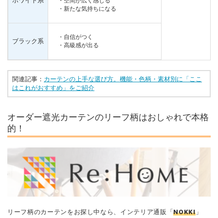
ホワイト系
・空間が広く感じる
・新たな気持ちになる
・自信がつく
ブラック系
・高級感が出る
関連記事：
カーテンの上手な選び方。機能・色柄・素材別に「ここ
はこれがおすすめ」をご紹介
オーダー遮光カーテンのリーフ柄はおしゃれで本格
的！
リーフ柄のカーテンをお探し中なら、インテリア通販「
NOKKI
」