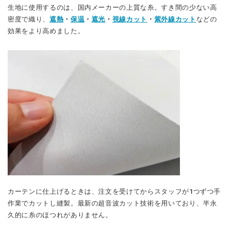
生地に使用するのは、国内メーカーの上質な糸。すき間の少ない高
密度で織り、
遮熱
・
保温
・
遮光
・
視線カット
・
紫外線カット
などの
効果をより高めました。
カーテンに仕上げるときは、注文を受けてからスタッフが1つずつ手
作業でカットし縫製。最新の超音波カット技術を用いており、半永
久的に糸のほつれがありません。