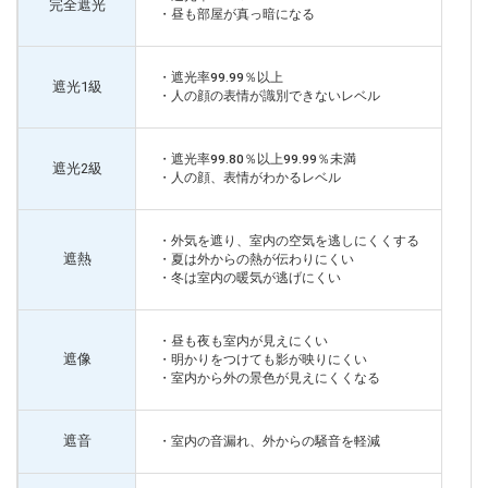
完全遮光
・昼も部屋が真っ暗になる
・遮光率99.99％以上
遮光1級
・人の顔の表情が識別できないレベル
・遮光率99.80％以上99.99％未満
遮光2級
・人の顔、表情がわかるレベル
・外気を遮り、室内の空気を逃しにくくする
遮熱
・夏は外からの熱が伝わりにくい
・冬は室内の暖気が逃げにくい
・昼も夜も室内が見えにくい
遮像
・明かりをつけても影が映りにくい
・室内から外の景色が見えにくくなる
遮音
・室内の音漏れ、外からの騒音を軽減