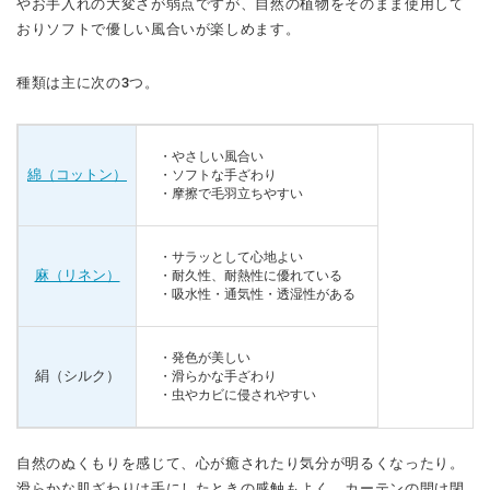
やお手入れの大変さが弱点ですが、自然の植物をそのまま使用して
おりソフトで優しい風合いが楽しめます。
種類は主に次の3つ。
・やさしい風合い
綿（コットン）
・ソフトな手ざわり
・摩擦で毛羽立ちやすい
・サラッとして心地よい
麻（リネン）
・耐久性、耐熱性に優れている
・吸水性・通気性・透湿性がある
・発色が美しい
絹（シルク）
・滑らかな手ざわり
・虫やカビに侵されやすい
自然のぬくもりを感じて、心が癒されたり気分が明るくなったり。
滑らかな肌ざわりは手にしたときの感触もよく、カーテンの開け閉