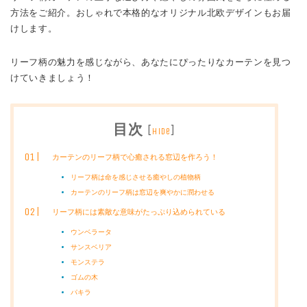
方法をご紹介。おしゃれで本格的なオリジナル北欧デザインもお届
けします。
リーフ柄の魅力を感じながら、あなたにぴったりなカーテンを見つ
けていきましょう！
目次
[
]
hide
カーテンのリーフ柄で心癒される窓辺を作ろう！
リーフ柄は命を感じさせる癒やしの植物柄
カーテンのリーフ柄は窓辺を爽やかに潤わせる
リーフ柄には素敵な意味がたっぷり込められている
ウンベラータ
サンスベリア
モンステラ
ゴムの木
パキラ