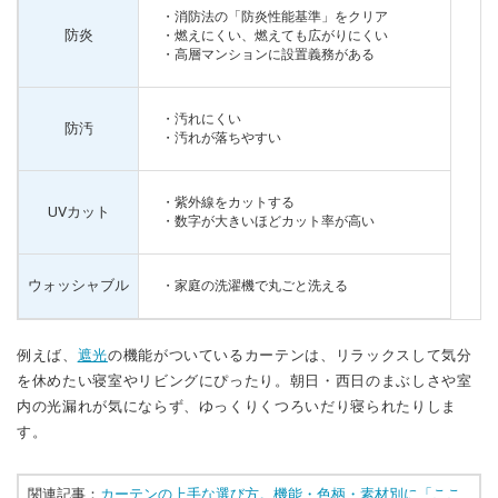
・消防法の「防炎性能基準」をクリア
防炎
・燃えにくい、燃えても広がりにくい
・高層マンションに設置義務がある
・汚れにくい
防汚
・汚れが落ちやすい
・紫外線をカットする
UVカット
・数字が大きいほどカット率が高い
ウォッシャブル
・家庭の洗濯機で丸ごと洗える
例えば、
遮光
の機能がついているカーテンは、リラックスして気分
を休めたい寝室やリビングにぴったり。朝日・西日のまぶしさや室
内の光漏れが気にならず、ゆっくりくつろいだり寝られたりしま
す。
関連記事：
カーテンの上手な選び方。機能・色柄・素材別に「ここ