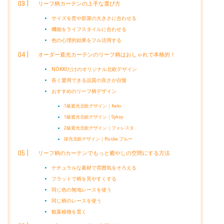
リーフ柄カーテンの上手な選び方
サイズを窓や部屋の大きさに合わせる
機能をライフスタイルに合わせる
色の心理的効果をフル活用する
オーダー遮光カーテンのリーフ柄はおしゃれで本格的！
NOKKIだけのオリジナル北欧デザイン
長く愛用できる品質の良さが自慢
おすすめのリーフ柄デザイン
1級遮光北欧デザイン｜Keto
1級遮光北欧デザイン｜Syksy
2級遮光北欧デザイン｜フォレスタ
採光北欧デザイン｜Ruska ブルー
リーフ柄のカーテンでもっと癒やしの空間にする方法
ナチュラルな素材で雰囲気をそろえる
フラットで柄を見やすくする
同じ色の無地レースを使う
同じ柄のレースを使う
観葉植物を置く