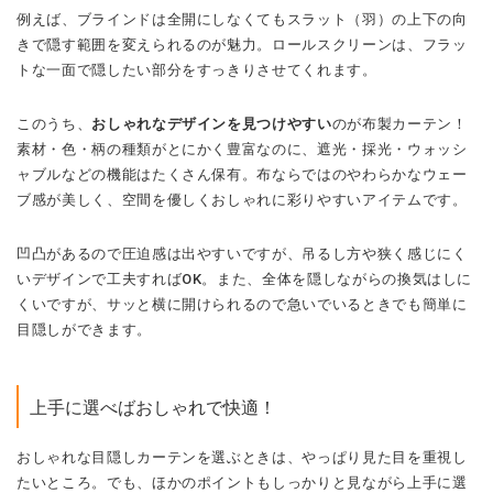
例えば、ブラインドは全開にしなくてもスラット（羽）の上下の向
きで隠す範囲を変えられるのが魅力。ロールスクリーンは、フラッ
トな一面で隠したい部分をすっきりさせてくれます。
このうち、
おしゃれなデザインを見つけやすい
のが布製カーテン！
素材・色・柄の種類がとにかく豊富なのに、遮光・採光・ウォッシ
ャブルなどの機能はたくさん保有。布ならではのやわらかなウェー
ブ感が美しく、空間を優しくおしゃれに彩りやすいアイテムです。
凹凸があるので圧迫感は出やすいですが、吊るし方や狭く感じにく
いデザインで工夫すればOK。また、全体を隠しながらの換気はしに
くいですが、サッと横に開けられるので急いでいるときでも簡単に
目隠しができます。
上手に選べばおしゃれで快適！
おしゃれな目隠しカーテンを選ぶときは、やっぱり見た目を重視し
たいところ。でも、ほかのポイントもしっかりと見ながら上手に選