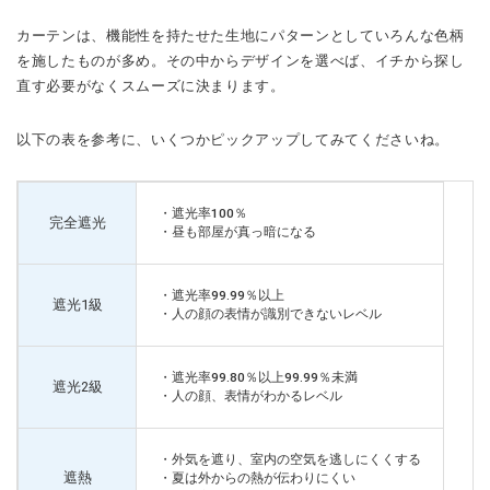
カーテンは、機能性を持たせた生地にパターンとしていろんな色柄
を施したものが多め。その中からデザインを選べば、イチから探し
直す必要がなくスムーズに決まります。
以下の表を参考に、いくつかピックアップしてみてくださいね。
・遮光率100％
完全遮光
・昼も部屋が真っ暗になる
・遮光率99.99％以上
遮光1級
・人の顔の表情が識別できないレベル
・遮光率99.80％以上99.99％未満
遮光2級
・人の顔、表情がわかるレベル
・外気を遮り、室内の空気を逃しにくくする
遮熱
・夏は外からの熱が伝わりにくい