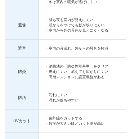
・冬は室内の暖気が逃げにくい
・昼も夜も室内が見えにくい
遮像
・明かりをつけても影が映りにくい
・室内から外の景色が見えにくくなる
遮音
・室内の音漏れ、外からの騒音を軽減
・消防法の「防炎性能基準」をクリア
防炎
・燃えにくい、燃えても広がりにくい
・高層マンションに設置義務がある
・汚れにくい
防汚
・汚れが落ちやすい
・紫外線をカットする
UVカット
・数字が大きいほどカット率が高い