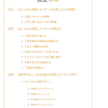
[
]
hide
おしゃれな目隠しカーテンでお気に入りの場所に
目隠しカーテンの特徴
上手に選べばおしゃれで快適！
おしゃれな目隠しカーテンの選び方
1.隠す目的を考える
2.取付場所の雰囲気を観察する
3.欲しい機能を決める
4.気になるデザインを見つける
5.カーテンのサイズを正確に測る
6.取り付け方を確認する
7.品質を見極める
NOKKIでおしゃれな北欧の目隠しカーテンをGET！
オリジナル北欧デザイン
Leikki ブルー×ベージュ
Kevat ライトピンク
Huiput グレープフルーツ
Keto ライトターコイズ