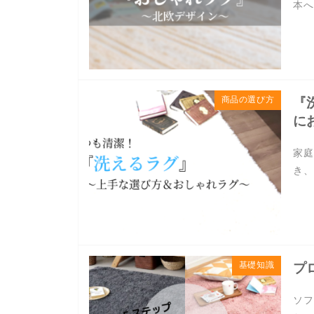
本へ
商品の選び方
『
に
家庭
き、
基礎知識
プ
ソフ