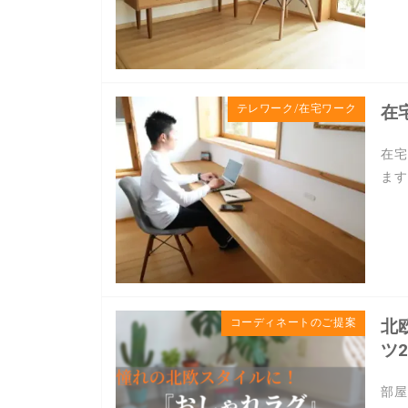
テレワーク/在宅ワーク
在
在宅
ます
コーディネートのご提案
北
ツ
部屋