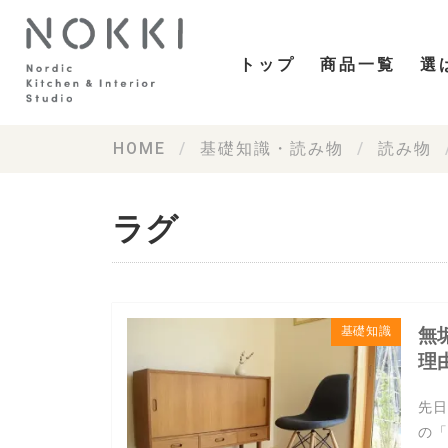
トップ
商品一覧
選
HOME
基礎知識・読み物
読み物
ラグ
基礎知識
無
理
先日
の「