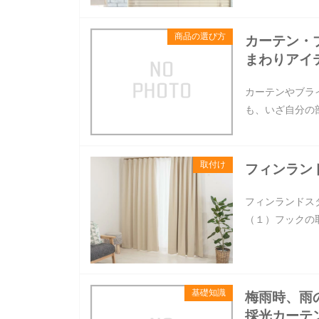
商品の選び方
カーテン・
まわりアイ
カーテンやブラ
も、いざ自分の
取付け
フィンラン
フィンランドス
（１）フックの
基礎知識
梅雨時、雨
採光カーテ