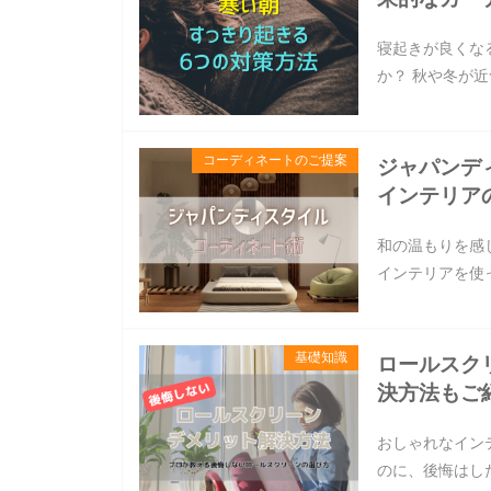
寝起きが良くな
か？ 秋や冬が
コーディネートのご提案
ジャパンディ
インテリア
和の温もりを感
インテリアを使
基礎知識
ロールスク
決方法もご
おしゃれなイン
のに、後悔はし