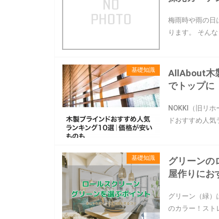
梅雨時や雨の日
ります。 そん
基礎知識
AllAbo
でトップに
NOKKI（旧リ
ドおすすめ人気
基礎知識
グリーンの
屋作りにお
グリーン（緑）
のカラー！スト