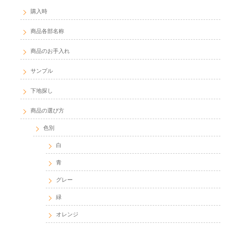
購入時
商品各部名称
商品のお手入れ
サンプル
下地探し
商品の選び方
色別
白
青
グレー
緑
オレンジ