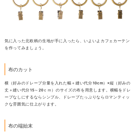
気に入った北欧柄の生地が手に入ったら、いよいよカフェカーテン
を作ってみましょう。
布のカット
横（好みのドレープ分量を入れた幅＋縫い代分10cm）×縦（好みの
丈＋縫い代分15～20ｃｍ）のサイズの布を用意します。横幅をドレ
ープなしにするならシンプル、ドレープたっぷりならロマンティッ
クな雰囲気に仕上がります。
布の端始末
左右の端と裾を1cmほどの三つ折りで始末します。縫い代を折って
アイロンがけをした後、まっすぐ縫うだけ！ 上部はつっぱり棒に
布を通せるよう、余裕をもって筒状に縫います。カーテンクリップ
に吊るす方法なら、両端や裾と同じように上部も三つ折り始末で
OK。縫うのが面倒なら、布用接着剤やアイロンでつく布用接着テー
プでも代用できます。