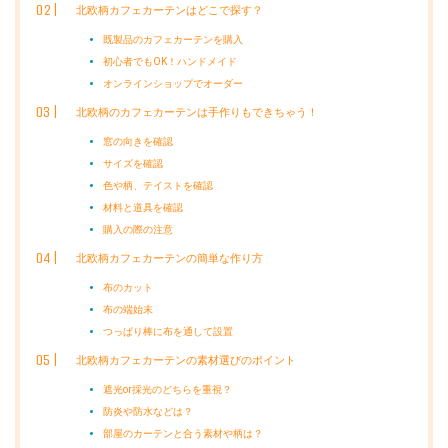
北欧柄カフェカーテンはどこで探す？
既製品のカフェカーテンを購入
初心者でもOK！ハンドメイド
オンラインショップでオーダー
北欧柄のカフェカーテンは手作りもできちゃう！
窓の向きを確認
サイズを確認
色や柄、テイストを確認
材料と道具を確認
購入の際の注意
北欧柄カフェカーテンの簡単な作り方
布のカット
布の端始末
つっぱり棒に布を通して設置
北欧柄カフェカーテンの素材選びのポイント
遮光or採光のどちらを重視？
防炎や防水などは？
部屋のカーテンと合う素材や柄は？