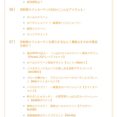
耐洗濯性は？
北欧柄カフェカーテンのほかにこんなアイテムも！
ロールスクリーン
ローマンシェード（一級遮光パリスシェード）
調光スクリーン
ウッドブラインド
北欧柄カフェカーテンを購入するなら！通販おすすめ８商品
を紹介！
遮光率99％以上！ つっぱりロールスクリーン遮光デザイン
【Huiput_20グレープフルーツ】
ロールスクリーン採光デザイン【コットンSenni１】
ノスタルジックなムードが楽しめる北欧デザインレース
【NORDIC】
ブルーが爽やか！ プライバシーレースカーテンエコプレー
ン【Ketoライトターコイズ】
パリのエスプリ！ 一級遮光ローマンシェード【ライトター
コイズ】
和モダンにもマッチ！ 小窓専用つっぱり式イージーシェー
ド【植物柄ホワイト】
換気もラクラク！ 調光ロールスクリーン【アイボリー
No008】
高級感抜群のウッドブラインド【Vanilla】