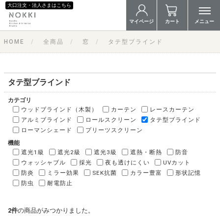
大口注文・法人さまはこちら
マイページ
カート
メニュー
HOME
全商品
窓
タテ型ブラインド
タテ型ブラインド
カテゴリ
ウッドブラインド（木製）
カーテン
レースカーテン
アルミブラインド
ロールスクリーン
タテ型ブラインド
ローマンシェード
プリーツスクリーン
機能
遮光1級
遮光2級
遮光3級
遮熱・断熱
防音
ウォッシャブル
採光
夜も透けにくい
UVカット
防炎
ミラー効果
SEK抗菌
カラー豊富
形状記憶
防虫
耐電防止
2
件
の商品がみつかりました。