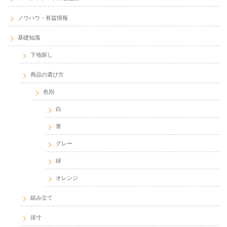
ノウハウ・有益情報
基礎知識
下地探し
商品の選び方
色別
白
青
グレー
緑
オレンジ
組み立て
採寸