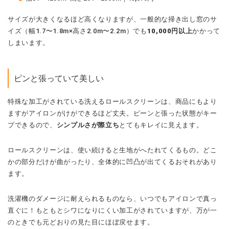
サイズが大きくなるほど高くなりますが、一般的な掃き出し窓のサ
イズ（幅1.7〜1.8m×高さ2.0m〜2.2m）でも
10,000円以上
かかって
しまいます。
ピンと張っていて美しい
特殊な加工がされている洗えるロールスクリーンは、商品にもより
ますがアイロンがけができるほど丈夫。ピーンと張った状態がキー
プできるので、
シンプルさが際立ち
とてもキレイに見えます。
ロールスクリーンは、使い続けると生地がへたれてくるもの。どこ
かの部分だけが曲がったり、全体的に凹凸が出てくるおそれがあり
ます。
洗濯機のダメージに耐えられるものなら、いつでもアイロンで真っ
直ぐに！もともとシワになりにくい加工がされていますが、万が一
のときでも元どおりの見た目にほぼ戻せます。