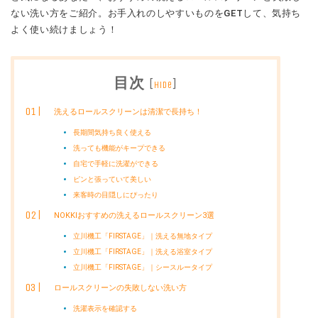
ない洗い方をご紹介。お手入れのしやすいものをGETして、気持ち
よく使い続けましょう！
目次
[
]
hide
洗えるロールスクリーンは清潔で長持ち！
長期間気持ち良く使える
洗っても機能がキープできる
自宅で手軽に洗濯ができる
ピンと張っていて美しい
来客時の目隠しにぴったり
NOKKIおすすめの洗えるロールスクリーン3選
立川機工「FIRSTAGE」｜洗える無地タイプ
立川機工「FIRSTAGE」｜洗える浴室タイプ
立川機工「FIRSTAGE」｜シースルータイプ
ロールスクリーンの失敗しない洗い方
洗濯表示を確認する