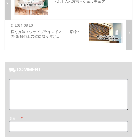
＜お手入れ方法＞シェルチェア
2021.08.20
採寸方法＜ウッドブラインド＞ －窓枠の
内側/窓の上の壁に取り付け...
COMMENT
名前
*