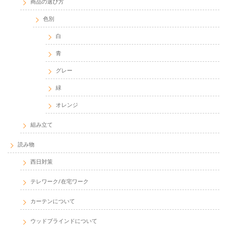
商品の選び方
色別
白
青
グレー
緑
オレンジ
組み立て
読み物
西日対策
テレワーク/在宅ワーク
カーテンについて
ウッドブラインドについて