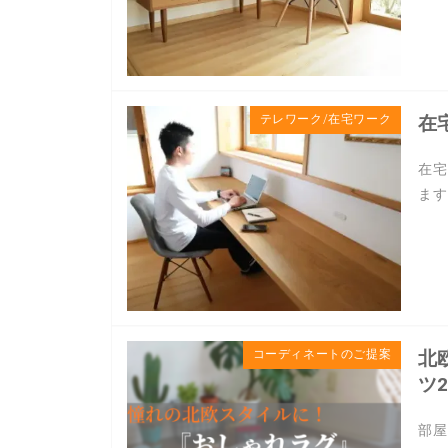
テレワーク/在宅ワーク
在
在宅
ます
コーディネートのご提案
北
ツ
部屋