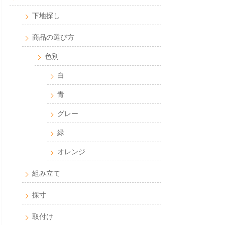
下地探し
商品の選び方
色別
白
青
グレー
緑
オレンジ
組み立て
採寸
取付け