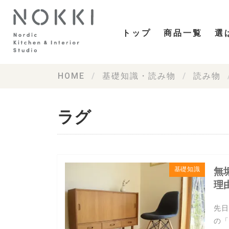
トップ
商品一覧
選
HOME
基礎知識・読み物
読み物
ラグ
基礎知識
無
理
先日
の「