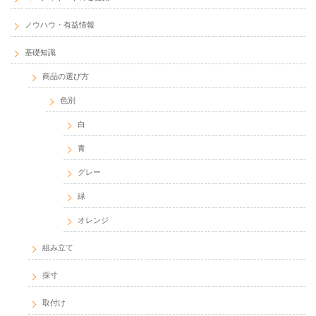
ノウハウ・有益情報
基礎知識
商品の選び方
色別
白
青
グレー
緑
オレンジ
組み立て
採寸
取付け