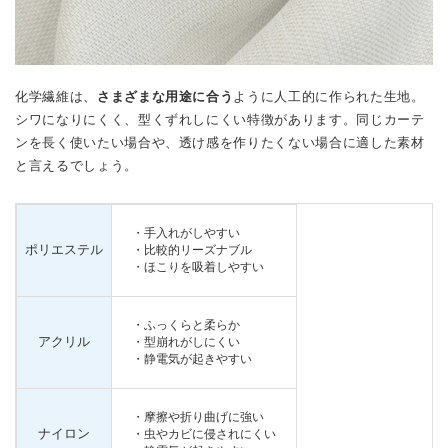
化学繊維は、
さまざまな用途に合う
ように人工的に作られた生地。
シワになりにくく、型くずれしにくい特徴があります。同じカーテ
ンを長く使いたい場合や、透け感を作りたくない場合に適した素材
と言えるでしょう。
・手入れがしやすい
ポリエステル
・比較的リーズナブル
・ほこりを吸着しやすい
・ふっくらと柔らか
アクリル
・型崩れがしにくい
・静電気が起きやすい
・摩擦や折り曲げに強い
ナイロン
・虫やカビに侵されにくい