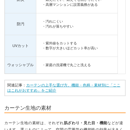
・高層マンションに設置義務がある
・汚れにくい
防汚
・汚れが落ちやすい
・紫外線をカットする
UVカット
・数字が大きいほどカット率が高い
ウォッシャブル
・家庭の洗濯機で丸ごと洗える
関連記事：
カーテンの上手な選び方。機能・色柄・素材別に「ここ
はこれがおすすめ」をご紹介
カーテン生地の素材
カーテン生地の素材は、それぞれ
肌ざわり・見た目・機能
などが違
います。選ぶものによって、空間の雰囲気や機能性の効率が大きく