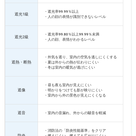
・遮光率99.99％以上
遮光1級
・人の顔の表情が識別できないレベル
・遮光率99.80％以上99.99％未満
遮光2級
・人の顔、表情がわかるレベル
・外気を遮り、室内の空気を逃しにくくする
遮熱・断熱
・夏は外からの熱が伝わりにくい
・冬は室内の暖気が逃げにくい
・昼も夜も室内が見えにくい
遮像
・明かりをつけても影が映りにくい
・室内から外の景色が見えにくくなる
遮音
・室内の音漏れ、外からの騒音を軽減
・消防法の「防炎性能基準」をクリア
防炎
・燃えにくい、燃えても広がりにくい