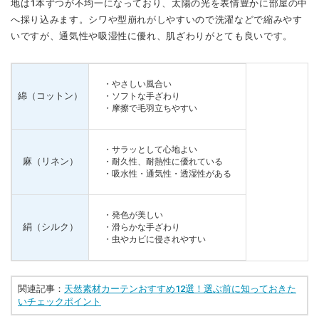
地は1本ずつが不均一になっており、太陽の光を表情豊かに部屋の中
へ採り込みます。シワや型崩れがしやすいので洗濯などで縮みやす
いですが、通気性や吸湿性に優れ、肌ざわりがとても良いです。
・やさしい風合い
綿（コットン）
・ソフトな手ざわり
・摩擦で毛羽立ちやすい
・サラッとして心地よい
麻（リネン）
・耐久性、耐熱性に優れている
・吸水性・通気性・透湿性がある
・発色が美しい
絹（シルク）
・滑らかな手ざわり
・虫やカビに侵されやすい
関連記事：
天然素材カーテンおすすめ12選！選ぶ前に知っておきた
いチェックポイント