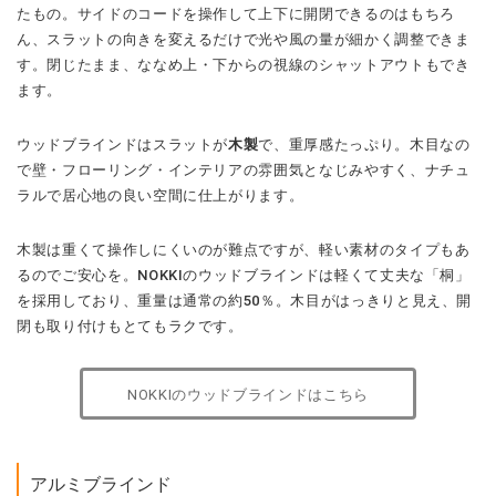
たもの。サイドのコードを操作して上下に開閉できるのはもちろ
ん、スラットの向きを変えるだけで光や風の量が細かく調整できま
す。閉じたまま、ななめ上・下からの視線のシャットアウトもでき
ます。
ウッドブラインドはスラットが
木製
で、重厚感たっぷり。木目なの
で壁・フローリング・インテリアの雰囲気となじみやすく、ナチュ
ラルで居心地の良い空間に仕上がります。
木製は重くて操作しにくいのが難点ですが、軽い素材のタイプもあ
るのでご安心を。NOKKIのウッドブラインドは軽くて丈夫な「桐」
を採用しており、重量は通常の約50％。木目がはっきりと見え、開
閉も取り付けもとてもラクです。
NOKKIのウッドブラインドはこちら
アルミブラインド