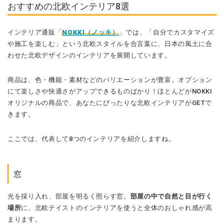
おすすめの北欧インテリア8選
インテリア通販「
NOKKI（ノッキ）
」では、「自分でカスタマイズ
や施工を楽しむ」という
北欧スタイル
を合言葉に、日本の風土に合
わせた
北欧デザイン
のインテリアを展開しています。
商品は、色・機能・素材などのバリエーションが豊富。オプション
にて楽しさや快適さがアップできるものばかり！ほとんどがNOKKI
オリジナルの商品で、あなたにぴったりな北欧インテリアがGETで
きます。
ここでは、代表して8つのインテリアを紹介しますね。
窓
光を採り入れ、部屋を明るく照らす窓。
部屋の中で自然と目が行く
場所
に、北欧テイストのインテリアを使うと全体のおしゃれ感が高
まります。