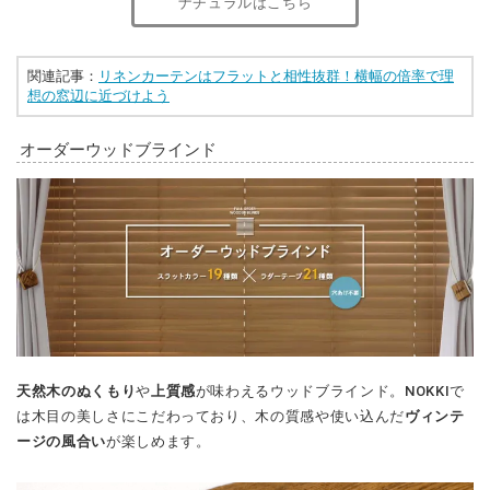
ナチュラルはこちら
関連記事：
リネンカーテンはフラットと相性抜群！横幅の倍率で理
想の窓辺に近づけよう
オーダーウッドブラインド
天然木のぬくもり
や
上質感
が味わえるウッドブラインド。NOKKIで
は木目の美しさにこだわっており、木の質感や使い込んだ
ヴィンテ
ージの風合い
が楽しめます。