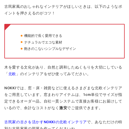
古民家風のおしゃれなインテリアがほしいときは、以下のようなポ
イントを押さえるのがコツ！
機能的で長く愛用できる
ナチュラルでエコな素材
飽きのこないシンプルなデザイン
木を愛する文化があり、自然と調和したぬくもりを大切にしている
「
北欧
」のインテリアをぜひ使ってみてださい。
NOKKIでは、窓・床・雑貨などに使えるさまざまな北欧インテリア
をご用意しています。窓まわりアイテムは、1cm単位でサイズが指
定できるオーダー品。自社一貫システムで直接お客様にお届けして
いるので、余計なコストがなく
激安
でご提供できます。
古民家の古さを活かすNOKKIの北欧インテリア
で、あなただけの特
別な古民家風の部屋を作ってくださいね。