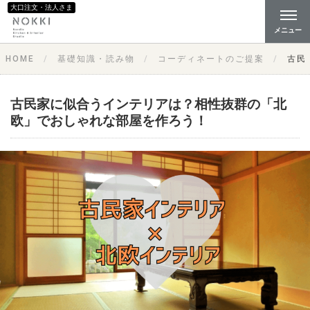
大口注文・法人さま
メニュー
HOME
基礎知識・読み物
コーディネートのご提案
古民
古民家に似合うインテリアは？相性抜群の「北
欧」でおしゃれな部屋を作ろう！