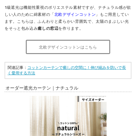
1級遮光は機能性重視のポリエステル素材ですが、ナチュラル感が欲
しい人のために綿素材の「
北欧デザインコットン
」もご用意してい
ます。こちらは、ふんわりと柔らかい雰囲気で、太陽のまぶしい光
をそっと包み込み
癒しの窓辺
を作ります。
北欧デザインコットンはこちら
関連記事：
コットンカーテンで癒しの空間に！伸び縮みを防いで長
く愛用する方法
オーダー遮光カーテン｜ナチュラル