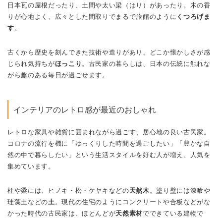
日本瓦の屋根だったり、土間や太い梁（はり）があったり。木の香
りが心地よく、広々とした間取りでまるで旅館のように
くつろげま
す
。
古くから歴史を刻んできた技術や造りがあり、どこか懐かしさが感
じられ気持ちが
ほっこり
。古民家の暮らしは、日本の伝統に触れな
がら趣のある毎日が過ごせます。
インテリアのレトロ感が最近のおしゃれ
レトロな家具や雑貨に囲まれながら過ごす、居心地の良い古民家。
コロナの流行を機に「ゆっくりした時間を過ごしたい」「豊かな自
然の中で暮らしたい」という生活スタイルを好む人が増え、人気を
集めています。
柱や梁には、ヒノキ・松・ケヤキなどの
天然木
。塗り壁には漆喰や
珪藻土などの
土
。現代の住宅のようにコンクリートや合板などがな
かった時代の古民家は、ほとんどが
天然素材
でできている建物で