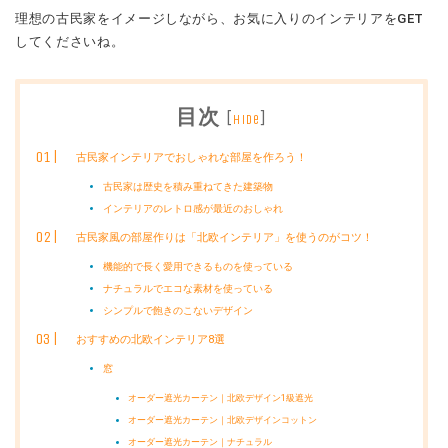
理想の古民家をイメージしながら、お気に入りのインテリアをGET
してくださいね。
目次
[
]
hide
古民家インテリアでおしゃれな部屋を作ろう！
古民家は歴史を積み重ねてきた建築物
インテリアのレトロ感が最近のおしゃれ
古民家風の部屋作りは「北欧インテリア」を使うのがコツ！
機能的で長く愛用できるものを使っている
ナチュラルでエコな素材を使っている
シンプルで飽きのこないデザイン
おすすめの北欧インテリア8選
窓
オーダー遮光カーテン｜北欧デザイン1級遮光
オーダー遮光カーテン｜北欧デザインコットン
オーダー遮光カーテン｜ナチュラル