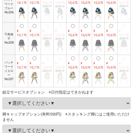
10,175
10,175
10,675
10,675
10,675
10,675
10,675
10,675
13,175
ワーク
品切れ中
品切れ中
品切れ中
ブルー
No206
¥
¥
¥
¥
¥
¥
¥
¥
¥
千鳥格
10,175
10,175
10,675
10,675
10,675
10,675
10,675
10,675
13,175
子
品切れ中
品切れ中
品切れ中
No208
パッチ
¥
¥
¥
¥
¥
¥
¥
¥
¥
ワーク
10,175
10,175
10,675
10,675
10,675
10,675
10,675
10,675
13,175
イエロ
品切れ中
品切れ中
品切れ中
ー
No207
組立サービスオプション ※日付指定はできかねます
脚キャップオプション(有料550円) ※スタッキング脚にはご使用いただけ
ません