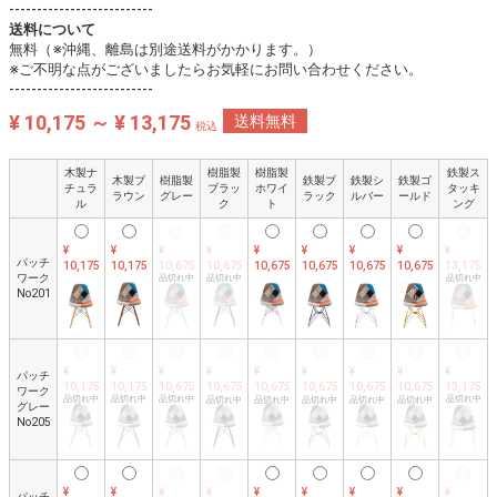
--------------------------
送料について
無料（※沖縄、離島は別途送料がかかります。）
※ご不明な点がございましたらお気軽にお問い合わせください。
--------------------------
¥ 10,175 ～ ¥ 13,175
送料無料
税込
木製ナ
樹脂製
樹脂製
鉄製ス
木製ブ
樹脂製
鉄製ブ
鉄製シ
鉄製ゴ
チュラ
ブラッ
ホワイ
タッキ
ラウン
グレー
ラック
ルバー
ールド
ル
ク
ト
ング
¥
¥
¥
¥
¥
¥
¥
¥
¥
パッチ
10,175
10,175
10,675
10,675
10,675
10,675
10,675
10,675
13,175
ワーク
品切れ中
品切れ中
品切れ中
No201
¥
¥
¥
¥
¥
¥
¥
¥
¥
パッチ
10,175
10,175
10,675
10,675
10,675
10,675
10,675
10,675
13,175
ワーク
品切れ中
品切れ中
品切れ中
品切れ中
品切れ中
品切れ中
品切れ中
品切れ中
品切れ中
グレー
No205
¥
¥
¥
¥
¥
¥
¥
¥
¥
パッチ