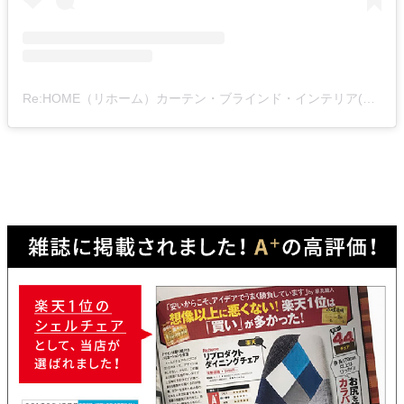
Re:HOME（リホーム）カーテン・ブラインド・インテリア(@rehome_fun)がシェアした投稿