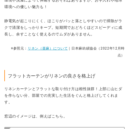
環境や洗濯によって伸縮するおそれはありますが、お手入れや地球
環境への優しい魅力も！
静電気が起こりにくく、ほこりがパッと落としやすいので掃除がラ
クで清潔をしっかりキープ。短期間でおどろくほどスピーディに成
長し、余すことなく使えるのでムダがありません。
※参照元：
リネン（亜麻）について
｜日本麻紡績協会（2022年12月時
点）
フラットカーテンがリネンの良さを格上げ
リネンカーテンとフラットな取り付け方は相性抜群！上部に山ヒダ
を作らない分、部屋での充実した生活をぐんと格上げしてくれま
す。
窓辺のイメージは、例えばこちら。