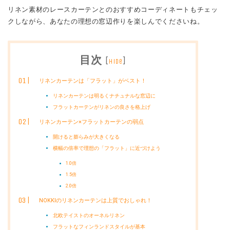
リネン素材のレースカーテンとのおすすめコーディネートもチェッ
クしながら、あなたの理想の窓辺作りを楽しんでくださいね。
目次
[
]
hide
リネンカーテンは「フラット」がベスト！
リネンカーテンは明るくナチュナルな窓辺に
フラットカーテンがリネンの良さを格上げ
リネンカーテン×フラットカーテンの弱点
開けると膨らみが大きくなる
横幅の倍率で理想の「フラット」に近づけよう
1.0倍
1.5倍
2.0倍
NOKKIのリネンカーテンは上質でおしゃれ！
北欧テイストのオーネルリネン
フラットなフィンランドスタイルが基本