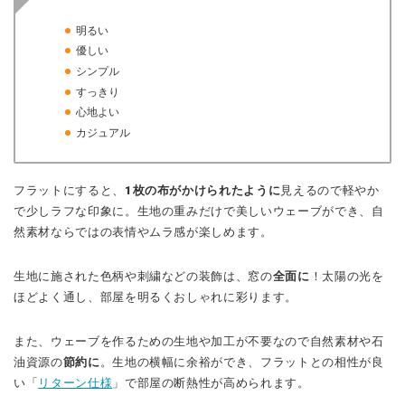
明るい
優しい
シンプル
すっきり
心地よい
カジュアル
フラットにすると、
1枚の布がかけられたように
見えるので軽やか
で少しラフな印象に。生地の重みだけで美しいウェーブができ、自
然素材ならではの表情やムラ感が楽しめます。
生地に施された色柄や刺繍などの装飾は、窓の
全面に
！太陽の光を
ほどよく通し、部屋を明るくおしゃれに彩ります。
また、ウェーブを作るための生地や加工が不要なので自然素材や石
油資源の
節約に
。生地の横幅に余裕ができ、フラットとの相性が良
い「
リターン仕様
」で部屋の断熱性が高められます。