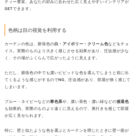
ティー豊富。あなたの好みに合わせた広く見えやすいインテリアが
GETできます。
色柄は目の視覚を利用する
カーテンの色は、膨張色の
白・アイボリー・クリーム色
などをチョ
イス。実際のものより大きく感じさせる効果があり、圧迫感が少な
く、その場がふくらんで広がったように見えます。
ただし、膨張色の中でも濃いビビッドな色を選んでしまうと前に出
てくるような感じがするのでNG。圧迫感があり、部屋が狭く感じて
しまいます。
ブルー・ネイビーなどの
寒色系
や、濃い茶色・濃い緑などの
後退色
も効果的。実際のものより遠くに見えるので、奥行きを感じて部屋
が広く見せられます。
特に、壁と似たような色を選ぶとカーテンを閉じたときに壁一面が