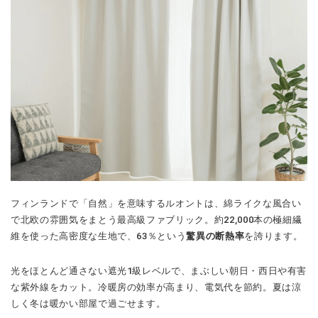
フィンランドで「自然」を意味するルオントは、綿ライクな風合い
で北欧の雰囲気をまとう最高級ファブリック。約22,000本の極細繊
維を使った高密度な生地で、63％という
驚異の断熱率
を誇ります。
光をほとんど通さない遮光1級レベルで、まぶしい朝日・西日や有害
な紫外線をカット。冷暖房の効率が高まり、電気代を節約。夏は涼
しく冬は暖かい部屋で過ごせます。