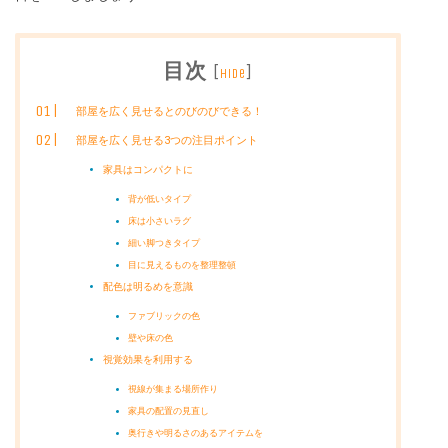
目次
[
]
hide
部屋を広く見せるとのびのびできる！
部屋を広く見せる3つの注目ポイント
家具はコンパクトに
背が低いタイプ
床は小さいラグ
細い脚つきタイプ
目に見えるものを整理整頓
配色は明るめを意識
ファブリックの色
壁や床の色
視覚効果を利用する
視線が集まる場所作り
家具の配置の見直し
奥行きや明るさのあるアイテムを