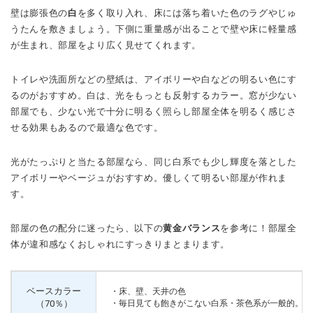
壁は膨張色の
白
を多く取り入れ、床には落ち着いた色のラグやじゅ
うたんを敷きましょう。下側に重量感が出ることで壁や床に軽量感
が生まれ、部屋をより広く見せてくれます。
トイレや洗面所などの壁紙は、アイボリーや白などの明るい色にす
るのがおすすめ。白は、光をもっとも反射するカラー。窓が少ない
部屋でも、少ない光で十分に明るく照らし部屋全体を明るく感じさ
せる効果もあるので最適な色です。
光がたっぷりと当たる部屋なら、同じ白系でも少し輝度を落とした
アイボリーやベージュがおすすめ。優しくて明るい部屋が作れま
す。
部屋の色の配分に迷ったら、以下の
黄金バランス
を参考に！部屋全
体が違和感なくおしゃれにすっきりまとまります。
ベースカラー
・床、壁、天井の色
（70％）
・毎日見ても飽きがこない白系・茶色系が一般的。