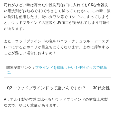
汚れがひどい時は薄めた中性洗剤(お口に入れてもOKな食器洗
い用洗剤がお勧めです)で
やさしく拭ってください。この時、強
い洗剤を使用したり、硬いタワシ等でゴシゴシこすってしまう
と、ウッドブラインドの塗装やUV加工が剥がれてしまう可能性
があります。
また、ウッドブラインドの色を
バニラ・ナチュラル・アースグ
レー
にするとホコリが目立ちにくくなります。まめに掃除する
ことが難しい場合におすすめ！
関連記事リンク：
ブラインドを掃除したい！便利グッズで簡単
に。
Q2：ウッドブラインドって重いんですか？ …30代女性
A：アルミ製や布製に比べるとウッドブラインドの材質上木製
なので、やはり重量があります。