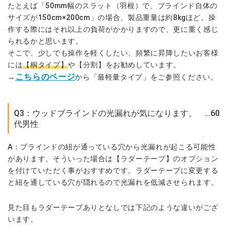
たとえば「50mm幅のスラット（羽根）で、ブラインド自体の
サイズが150cm×200cm」の場合、製品重量は約8kgほど。操
作する際にはそれ以上の負荷がかかりますので、更に重く感じ
られるかと思います。
そこで、少しでも操作を軽くしたい、頻繁に昇降したいお客様
には
【
桐タイプ
】
や【
分割
】をお勧めしています。
こちらのページ
→
から「最軽量タイプ」をご参照ください。
Q3：ウッドブラインドの光漏れが気になります。 …60
代男性
A：ブラインドの紐が通っている穴から光漏れが起こる可能性
があります。そういった場合は【
ラダーテープ
】のオプション
を付けていただく事がおすすめです。ラダーテープに変更する
と紐を通している穴が隠れるので光漏れを低減させられます。
見た目もラダーテープありとなしでは下記のような違いがござ
います。