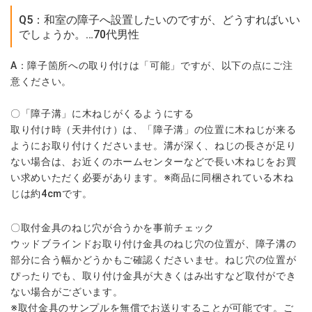
Q5：和室の障子へ設置したいのですが、どうすればいい
でしょうか。…70代男性
A：障子箇所への取り付けは「可能」ですが、以下の点にご注
意ください。
〇「障子溝」に木ねじがくるようにする
取り付け時（天井付け）は、「障子溝」の位置に木ねじが来る
ようにお取り付けくださいませ。溝が深く、ねじの長さが足り
ない場合は、お近くのホームセンターなどで長い木ねじをお買
い求めいただく必要があります。※商品に同梱されている木ね
じは約4cmです。
〇取付金具のねじ穴が合うかを事前チェック
ウッドブラインドお取り付け金具のねじ穴の位置が、障子溝の
部分に合う幅かどうかもご確認くださいませ。ねじ穴の位置が
ぴったりでも、取り付け金具が大きくはみ出すなど取付ができ
ない場合がございます。
※取付金具のサンプルを無償でお送りすることが可能です。ご