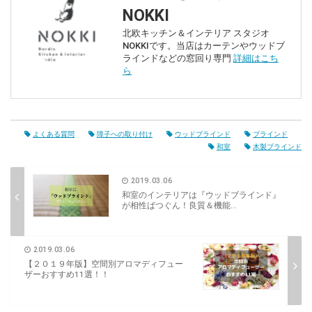
NOKKI
北欧キッチン＆インテリア スタジオ
NOKKIです。当店はカーテンやウッドブ
ラインドなどの窓回り専門
詳細はこち
ら
よくある質問
障子への取り付け
ウッドブラインド
ブラインド
和室
木製ブラインド
2019.03.06
和室のインテリアは『ウッドブラインド』
が相性ばつぐん！良質＆機能...
2019.03.06
【２０１９年版】空間別アロマディフュー
ザーおすすめ11選！！