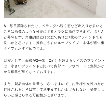
A：毎日昇降されたり、ベランダへ続く窓など出入りが多いと
ころは画像のような
分割
にするとラクに操作できます。ほとん
ど昇降せず、角度調整だけの窓であれば1枚のブラインドでも
良いかと思います。操作しやすい
ループタイプ
・本体が軽い
桐
タイプ
もおすすめですよ。
目安として、面積が2平米（2㎡）を超えるサイズのブラインド
は、小さいブラインドと比べて内部パーツやコードに負荷がか
かり摩耗が早くなっております。
また、製品自体の重量もございますので、お子様や女性の方が
昇降されるときは重くて途中までしか上げられない、操作しづ
らいと感じられる可能性がございます。