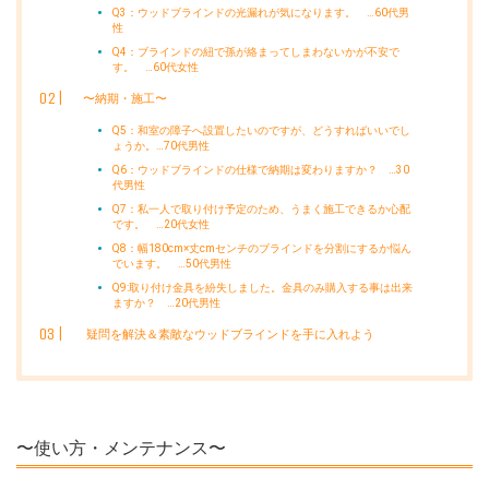
Q3：ウッドブラインドの光漏れが気になります。 …60代男
性
Q4：ブラインドの紐で孫が絡まってしまわないかが不安で
す。 …60代女性
〜納期・施工〜
Q5：和室の障子へ設置したいのですが、どうすればいいでし
ょうか。…70代男性
Q6：ウッドブラインドの仕様で納期は変わりますか？ …30
代男性
Q7：私一人で取り付け予定のため、うまく施工できるか心配
です。 …20代女性
Q8：幅180cm×丈cmセンチのブラインドを分割にするか悩ん
でいます。 …50代男性
Q9:取り付け金具を紛失しました。金具のみ購入する事は出来
ますか？ …20代男性
疑問を解決＆素敵なウッドブラインドを手に入れよう
〜使い方・メンテナンス〜