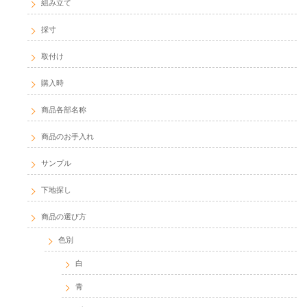
組み立て
採寸
取付け
購入時
商品各部名称
商品のお手入れ
サンプル
下地探し
商品の選び方
色別
白
青