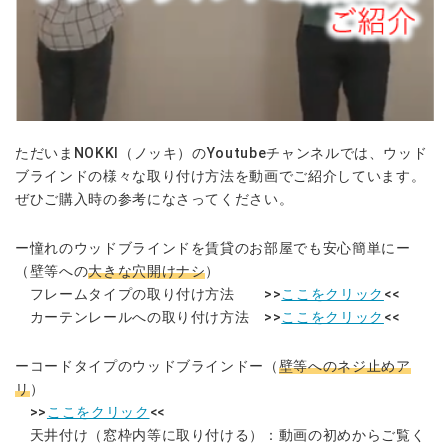
ただいまNOKKI（ノッキ）のYoutubeチャンネルでは、ウッド
ブラインドの様々な取り付け方法を動画でご紹介しています。
ぜひご購入時の参考になさってください。
ー憧れのウッドブラインドを賃貸のお部屋でも安心簡単にー
（壁等への
大きな穴開けナシ
）
フレームタイプの取り付け方法 >>
ここをクリック
<<
カーテンレールへの取り付け方法 >>
ここをクリック
<<
ーコードタイプのウッドブラインドー（
壁等へのネジ止めア
リ
）
>>
ここをクリック
<<
天井付け（窓枠内等に取り付ける）：動画の初めからご覧く