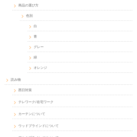
商品の選び方
色別
白
青
グレー
緑
オレンジ
読み物
西日対策
テレワーク/在宅ワーク
カーテンについて
ウッドブラインドについて