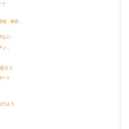
か？
遮熱・保温」
汚など」
テン」
を絞ろう
ポート
つけよう