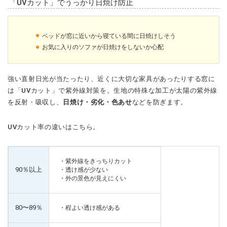
「UVカット」でうっかり日焼け防止
ベッドが窓に近いから寝ている間に日焼けしそう
お気に入りのソファが日焼けをしないか心配
強い直射日光が当たったり、近くに大切な家具があったりする窓に
は「UVカット」で紫外線対策を。生地の特殊な加工が太陽の紫外線
を反射・吸収し、
日焼け・劣化・色あせ
などを防ぎます。
UVカット率の違いはこちら。
・紫外線をきっちりカット
90％以上
・透け感が少ない
・外の景色が見えにくい
80〜89％
・程よい透け感がある