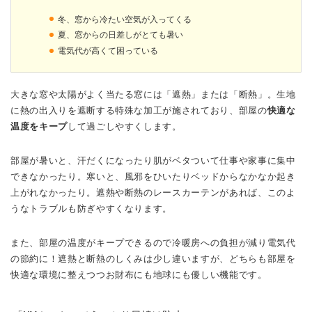
冬、窓から冷たい空気が入ってくる
夏、窓からの日差しがとても暑い
電気代が高くて困っている
大きな窓や太陽がよく当たる窓には「遮熱」または「断熱」。生地
に熱の出入りを遮断する特殊な加工が施されており、部屋の
快適な
温度をキープ
して過ごしやすくします。
部屋が暑いと、汗だくになったり肌がベタついて仕事や家事に集中
できなかったり。寒いと、風邪をひいたりベッドからなかなか起き
上がれなかったり。遮熱や断熱のレースカーテンがあれば、このよ
うなトラブルも防ぎやすくなります。
また、部屋の温度がキープできるので冷暖房への負担が減り電気代
の節約に！遮熱と断熱のしくみは少し違いますが、どちらも部屋を
快適な環境に整えつつお財布にも地球にも優しい機能です。