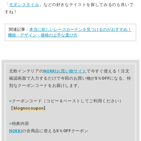
「
モダンスタイル
」などの好きなテイストを探してみるのも良いで
すね！
関連記事：
本当に欲しいレースカーテンを見つけるのがおすすめ！
機能・デザイン・価格の上手な選び方
北欧インテリアの
NOKKIお買い物サイト
で今すぐ使える！注文
確認画面で入力するだけで今回のお買い物が5％OFFになる、特
別なクーポンコードをお届けします。
■
クーポンコード（コピー＆ペーストしてご利用ください）
【
blognocoupon
】
■
特典内容
NOKKI
の全商品に使える5％OFFクーポン