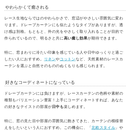
やわらかくて癒される
レース生地ならではのやわらかさで、窓辺がやさしい雰囲気に変わ
ります。ドレープカーテンにも似たようなタイプがありますが、透
け感は別格。もともと、外の光をやさしく取り入れることが目的で
作られているので、明るさと共に
高い癒し効果
が期待できます。
特に、窓まわりに冷たい印象を感じている人や日中ゆっくりと過ご
したい人におすすめ。
リネン
や
コットン
など、天然素材のレースカ
ーテンを選ぶと自然そのもののぬくもりも感じられます。
好きなコーディネートになっている
ドレープカーテンには負けますが、レースカーテンの色柄や素材の
種類もバリエーション豊富！上手にコーディネートすれば、あなた
の好きなテイストの部屋が
日中も
楽しめます。
特に、窓の見た目や部屋の雰囲気に飽きてきた、カーテンの模様替
えをしたいという人におすすめ。この機会に、「
北欧スタイル
」や