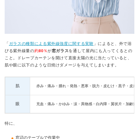
「
ガラスの種類による紫外線強度に関する実験
」によると、外で浴
びる紫外線量の
約80％
が
窓ガラス
を通して屋内にも入ってくるとの
こと。ドレープカーテンを開けて直接太陽の光に当たっていると、
肌や眼に以下のような日焼けダメージを与えてしまいます。
肌
赤み・痛み・腫れ・発熱・悪寒・脱力・皮むけ・黒子・皮膚
眼
充血・痛み・かゆみ・涙・異物感・白内障・翼状片・加齢黄
特に、
窓辺のテーブルで作業中