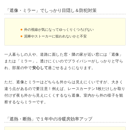
「遮像・ミラー」でしっかり目隠し＆防犯対策
外の視線が気になってゆっくりくつろげない
泥棒やストーカーに狙われないかと不安
一人暮らしの人や、道路に面した窓・隣の家が近い窓には「遮像」
または「ミラー」。透けにくいのでプライバシーがしっかりと守ら
れ、部屋の中で
安心して
過ごせるようになります。
ただ、遮像とミラーはどちらも外からは見えにくいですが、大きく
違う点があるので要注意！例えば、レースカーテン1枚だけしか取り
付けず夜も外から見えにくくするなら遮像。室内から外の様子を観
察するならミラーです。
「遮熱・断熱」で１年中の冷暖房効率アップ