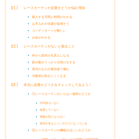
レースカーテンが必要かどうか悩む理由
購入する手間と時間がかかる
お手入れや洗濯が面倒そう
コーディネートが難しい
お金がかかる
レースカーテンがないと困ること
外から室内が丸見えになる
肌や眼がうっかり日焼けをする
室内のものが紫外線で傷む
冷暖房が効きにくくなる
本当に必要かどうかをチェックしてみよう！
①レースカーテンがいらない場所かどうか
日中誰もいない
使用していない
視線が気にならない
室内が見えにくいガラスになっている
②レースカーテンの機能がほしいかどうか