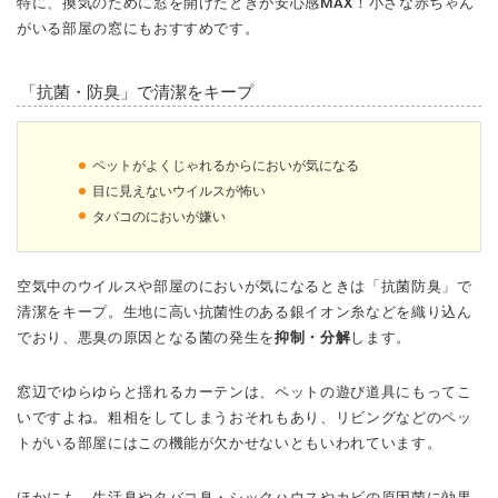
特に、換気のために窓を開けたときが安心感MAX！小さな赤ちゃん
がいる部屋の窓にもおすすめです。
「抗菌・防臭」で清潔をキープ
ペットがよくじゃれるからにおいが気になる
目に見えないウイルスが怖い
タバコのにおいが嫌い
空気中のウイルスや部屋のにおいが気になるときは「抗菌防臭」で
清潔をキープ。生地に高い抗菌性のある銀イオン糸などを織り込ん
でおり、悪臭の原因となる菌の発生を
抑制・分解
します。
窓辺でゆらゆらと揺れるカーテンは、ペットの遊び道具にもってこ
いですよね。粗相をしてしまうおそれもあり、リビングなどのペッ
トがいる部屋にはこの機能が欠かせないともいわれています。
ほかにも、生活臭やタバコ臭・シックハウスやカビの原因菌に効果