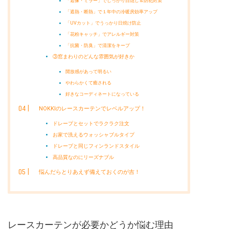
「遮像・ミラー」でしっかり目隠し＆防犯対策
「遮熱・断熱」で１年中の冷暖房効率アップ
「UVカット」でうっかり日焼け防止
「花粉キャッチ」でアレルギー対策
「抗菌・防臭」で清潔をキープ
③窓まわりのどんな雰囲気が好きか
開放感があって明るい
やわらかくて癒される
好きなコーディネートになっている
NOKKIのレースカーテンでレベルアップ！
ドレープとセットでラクラク注文
お家で洗えるウォッシャブルタイプ
ドレープと同じフィンランドスタイル
高品質なのにリーズナブル
悩んだらとりあえず備えておくのが吉！
レースカーテンが必要かどうか悩む理由