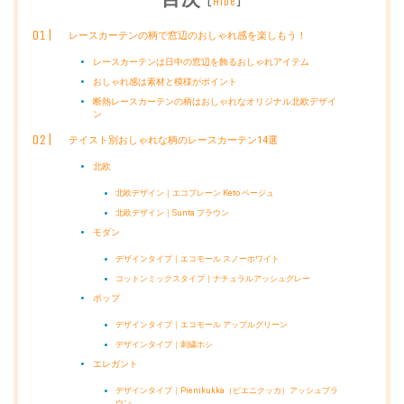
[
]
hide
レースカーテンの柄で窓辺のおしゃれ感を楽しもう！
レースカーテンは日中の窓辺を飾るおしゃれアイテム
おしゃれ感は素材と模様がポイント
断熱レースカーテンの柄はおしゃれなオリジナル北欧デザイ
ン
テイスト別おしゃれな柄のレースカーテン14選
北欧
北欧デザイン｜エコプレーン Keto ベージュ
北欧デザイン｜Sunta ブラウン
モダン
デザインタイプ｜エコモール スノーホワイト
コットンミックスタイプ｜ナチュラルアッシュグレー
ポップ
デザインタイプ｜エコモール アップルグリーン
デザインタイプ｜刺繍ホシ
エレガント
デザインタイプ｜Pienikukka（ピエニクッカ）アッシュブラ
ウン