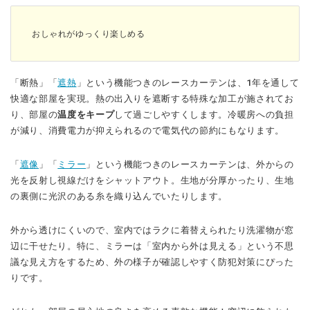
おしゃれがゆっくり楽しめる
「断熱」「
遮熱
」という機能つきのレースカーテンは、1年を通して
快適な部屋を実現。熱の出入りを遮断する特殊な加工が施されてお
り、部屋の
温度をキープ
して過ごしやすくします。冷暖房への負担
が減り、消費電力が抑えられるので電気代の節約にもなります。
「
遮像
」「
ミラー
」という機能つきのレースカーテンは、外からの
光を反射し視線だけをシャットアウト。生地が分厚かったり、生地
の裏側に光沢のある糸を織り込んでいたりします。
外から透けにくいので、室内ではラクに着替えられたり洗濯物が窓
辺に干せたり。特に、ミラーは「室内から外は見える」という不思
議な見え方をするため、外の様子が確認しやすく防犯対策にぴった
りです。