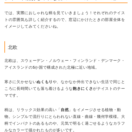
では、実際におしゃれな柄を見ていきましょう！それぞれのテイス
トの雰囲気も詳しく紹介するので、窓辺にかけたときの部屋全体を
イメージしてみてくださいね。
北欧
北欧は、スウェーデン・ノルウェー・フィンランド・デンマーク・
アイスランドの5か国で構成された北極に近い地域。
寒さに欠かせない
ぬくもり
や、なかなか外出できない生活で同じと
ころに長時間いても落ち着けるような
飽きにくさ
がテイストのテー
マです。
柄は、リラックス効果の高い「
自然
」をイメージさせる植物・動
物。シンプルで流行りにとらわれない直線・曲線・幾何学模様。大
柄でインパクトのあるものや、元気で明るく過ごせるようなカラフ
ルなカラーで描かれたものが多いです。