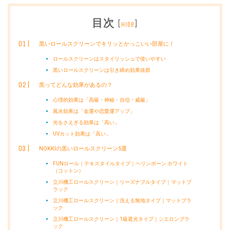
目次
[
]
hide
黒いロールスクリーンでキリッとかっこいい部屋に！
ロールスクリーンはスタイリッシュで使いやすい
黒いロールスクリーンは引き締め効果抜群
黒ってどんな効果があるの？
心理的効果は「高級・神秘・自信・威厳」
風水効果は「金運や恋愛運アップ」
光をさえぎる効果は「高い」
UVカット効果は「高い」
NOKKIの黒いロールスクリーン5選
FUNロール｜テキスタイルタイプ｜ヘリンボーン ホワイト
（コットン）
立川機工ロールスクリーン｜リーズナブルタイプ｜マットブ
ラック
立川機工ロールスクリーン｜洗える無地タイプ｜マットブラ
ック
立川機工ロールスクリーン｜1級遮光タイプ｜シエロンブラ
ック