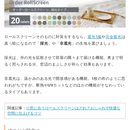
ロールスクリーンそのものに対策をするなら、
遮光1級
や
完全遮光
は
真っ暗になるので「
採光
」や「
非遮光
」の生地を選びましょう。
採光は、外の光を拡散させて部屋の隅々まで届ける機能。奥まで明
るく照らされる分、窓辺のまぶしさが和らぐ効果もあります。
非遮光は、温かみのある光で開放感がある機能。1枚の布のように思
われがちですが、断熱やUVカットなどのほかの機能がそなわってい
るタイプもあります。
関連記事：
小窓に合うロールスクリーンはどれ？おしゃれで快適な
空間に仕上げるコツ