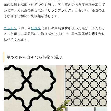
光の反射を拡散させてつやを消し、落ち着きのある雰囲気を出して
います。光沢感のある黒は「
リッチブラック
」ともいい、漆器のよ
うな輝きで和の伝統や趣を感じます。
コットン
（綿）や
リネン
（麻）の自然素材を使った黒は、ふんわり
とした優しい雰囲気に。透け感があるので、黒の重厚感を
軽やかに
見せてくれます。
華やかさを出すなら柄物を選ぶ