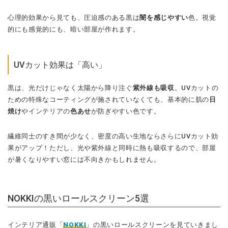
心理的効果から見ても、圧迫感のある黒は
闇を感じやすい
色。視覚
的にも感覚的にも、暗い部屋が作れます。
UVカット効果は「高い」
黒は、光だけじゃなく太陽から降り注ぐ
紫外線も吸収
。UVカットの
ための特殊なコーティングが施されていなくても、基本的に肌の
日
焼け
やインテリアの
色あせ
が防ぎやすい色です。
繊維同士のすき間が少なく、密度の高い生地ならさらにUVカット効
果がアップ！ただし、光や紫外線と同時に熱も吸収するので、部屋
が暑くなりやすい窓には不向きかもしれません。
NOKKIの黒いロールスクリーン5選
インテリア通販「
NOKKI
」の黒いロールスクリーンを見ていきまし