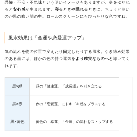
恐怖・不安・不気味という暗いイメージもありますが、身をゆだね
ると
安心感
が生まれます。
寝るときや隠れるとき
に、ちょうど良い
のが黒の暗い闇の中。ロールスクリーンにもぴったりな色ですね。
風水効果は「金運や恋愛運アップ」
気の流れを物の位置で変えたり固定したりする風水。引き締め効果
のある黒には、ほかの色の持つ運気を
より確実なものへと
導いてく
れます。
黒×緑
緑の「健康運」「成長運」を引き立てる
黒×赤
赤の「恋愛運」にドキドキ感をプラスする
黒×黄色
黄色の「幸運」「金運」の流れをストップする