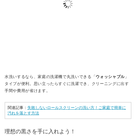
水洗いするなら、家庭の洗濯機で丸洗いできる「
ウォッシャブル
」
タイプが便利。思い立ったらすぐに洗濯でき、クリーニングに出す
手間や費用が省けます。
関連記事：
失敗しないロールスクリーンの洗い方！ご家庭で簡単に
汚れを落とす方法
理想の黒さを手に入れよう！
黒いロールスクリーンは、部屋全体の雰囲気をぎゅっと引き締めて
くれる窓まわりアイテム。キリッとしたかっこいい空間になり、ほ
かの色のインテリアを
視覚的・心理的・風水的に引き立ててくれま
す
。
遮光効果やUVカット効果が高いのも魅力の1つ！光・紫外線・熱を