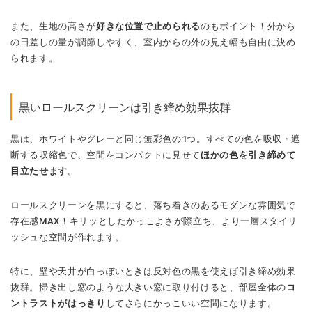
また、生地の高さが
好きな位置で止められる
のもポイント！外から
の日差しの量が調節しやすく、室内からの外の見え幅も自由に決め
られます。
黒いロールスクリーンは引き締め効果抜群
黒は、ホワイトやグレーと同じ無彩色の1つ。すべての色を吸収・遮
断する収縮色で、空間をコンパクトに見せて
ほかの色を引き締めて
目立たせます
。
ロールスクリーンを黒にすると、落ち着きのあるモダンな雰囲気で
存在感MAX！キリッとしたかっこよさが際立ち、より一層スタイリ
ッシュな空間が作れます。
特に、壁や天井が白っぽいときは反対色の黒を使えば引き締め効果
抜群。掃き出し窓のような大きい窓に取り付けると、部屋全体の
コ
ントラストがはっきり
してさらにかっこいい空間になります。