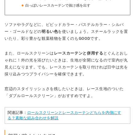
白っぽいレースカーテンで抜け感を出す
ソファやラグなどに、ビビッドカラー・パステルカラー・シルバ
ー・ゴールドなどの
明るい色
を使いましょう。スチールラックを置
いたり、彩り豊かな観葉植物を置くのもGOODです。
また、ロールスクリーンは
レースカーテンと併用する
とぐんとおし
ゃれに！外の光を浴びたいときは、生地が全開になるので室内が丸
見えになります。でも、レースカーテンを取り付ければ日中は光を
採り込みつつプライバシーを確保できます。
窓辺のスタイリッシュさを残したいときは、レース生地のついた
「ダブルロールスクリーン」がおすすめですよ。
関連記事：
ロールスクリーンとレースカーテンどちらを内側にす
る？素敵な組み合わせを解説