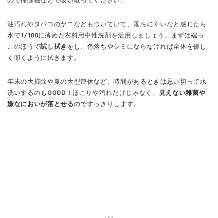
ので掃除機などで吸い取ってください。
油汚れやタバコのヤニなどもついていて、落ちにくいなと感じたら
水で1/100に薄めた衣料用中性洗剤を活用しましょう。まずは端っ
このほうで
試し拭き
をし、色落ちやシミにならなければ全体を優し
く叩くように拭きます。
年末の大掃除や夏の大型連休など、時間があるときは思い切って水
洗いするのもGOOD！ほこりや汚れだけじゃなく、
見えない雑菌や
嫌なにおいが落とせる
のですっきりします。