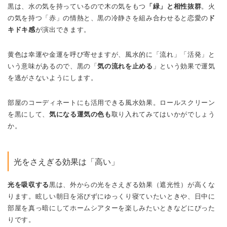
黒は、水の気を持っているので木の気をもつ
「緑」と相性抜群
。火
の気を持つ「赤」の情熱と、黒の冷静さを組み合わせると恋愛の
ド
キドキ感
が演出できます。
黄色は幸運や金運を呼び寄せますが、風水的に「流れ」「活発」と
いう意味があるので、黒の「
気の流れを止める
」という効果で運気
を逃がさないようにします。
部屋のコーディネートにも活用できる風水効果。ロールスクリーン
を黒にして、
気になる運気の色も
取り入れてみてはいかがでしょう
か。
光をさえぎる効果は「高い」
光を吸収する
黒は、外からの光をさえぎる効果（遮光性）が高くな
ります。眩しい朝日を浴びずにゆっくり寝ていたいときや、日中に
部屋を真っ暗にしてホームシアターを楽しみたいときなどにぴった
りです。