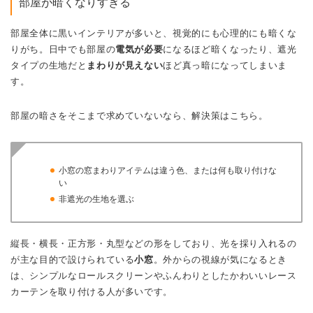
部屋が暗くなりすぎる
部屋全体に黒いインテリアが多いと、視覚的にも心理的にも暗くな
りがち。日中でも部屋の
電気が必要
になるほど暗くなったり、遮光
タイプの生地だと
まわりが見えない
ほど真っ暗になってしまいま
す。
部屋の暗さをそこまで求めていないなら、解決策はこちら。
小窓の窓まわりアイテムは違う色、または何も取り付けな
い
非遮光の生地を選ぶ
縦長・横長・正方形・丸型などの形をしており、光を採り入れるの
が主な目的で設けられている
小窓
。外からの視線が気になるとき
は、シンプルなロールスクリーンやふんわりとしたかわいいレース
カーテンを取り付ける人が多いです。