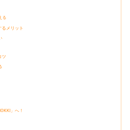
える
するメリット
い
コツ
る
KKI」へ！