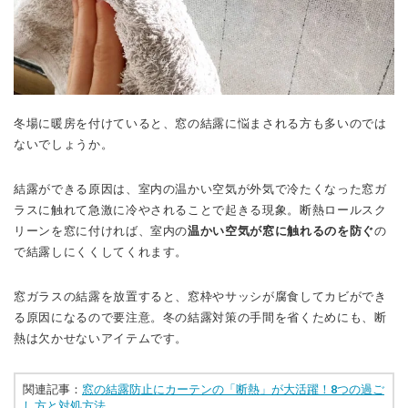
冬場に暖房を付けていると、窓の結露に悩まされる方も多いのでは
ないでしょうか。
結露ができる原因は、室内の温かい空気が外気で冷たくなった窓ガ
ラスに触れて急激に冷やされることで起きる現象。
断熱ロールスク
リーンを窓に付ければ、室内の
温かい空気が窓に触れるのを防ぐ
の
で結露しにくくしてくれます。
窓ガラスの結露を放置すると、窓枠やサッシが腐食してカビができ
る原因になるので要注意。
冬の結露対策の手間を省くためにも、断
熱は欠かせないアイテムです。
関連記事：
窓の結露防止にカーテンの「断熱」が大活躍！8つの過ご
し方と対処方法