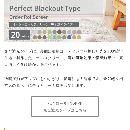
完全遮光タイプは、裏面に樹脂コーティングを施した光を100%遮る
生地で製作したロールスクリーン。
高い遮熱効果・保温効果
で、夏
は涼しく冬は暖かく過ごせます。
冷暖房効果アップにもつながり、節電にも大活躍です。全20色の日
本人の暮らしに合うカラーを展開しています。
FUNロール [NOKKI]
完全遮光タイプはこちら