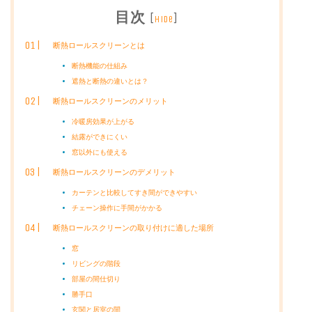
目次
[
]
hide
断熱ロールスクリーンとは
断熱機能の仕組み
遮熱と断熱の違いとは？
断熱ロールスクリーンのメリット
冷暖房効果が上がる
結露ができにくい
窓以外にも使える
断熱ロールスクリーンのデメリット
カーテンと比較してすき間ができやすい
チェーン操作に手間がかかる
断熱ロールスクリーンの取り付けに適した場所
窓
リビングの階段
部屋の間仕切り
勝手口
玄関と居室の間