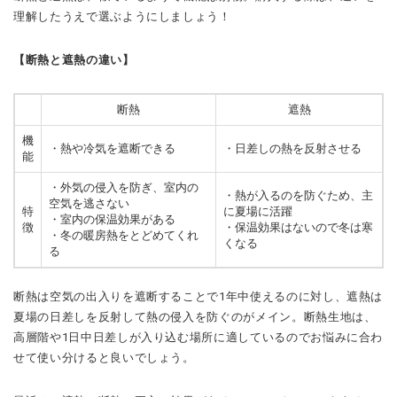
理解したうえで選ぶようにしましょう！
【断熱と遮熱の違い】
断熱
遮熱
機
・熱や冷気を遮断できる
・日差しの熱を反射させる
能
・外気の侵入を防ぎ、室内の
・熱が入るのを防ぐため、主
空気を逃さない
特
に夏場に活躍
・室内の保温効果がある
徴
・保温効果はないので冬は寒
・冬の暖房熱をとどめてくれ
くなる
る
断熱は空気の出入りを遮断することで1年中使えるのに対し、遮熱は
夏場の日差しを反射して熱の侵入を防ぐのがメイン。断熱
生地は、
高層階や1日中日差しが入り込む場所に適しているのでお悩みに合わ
せて使い分けると良いでしょう。