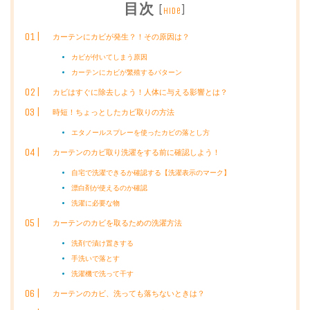
目次
[
]
hide
カーテンにカビが発生？！その原因は？
カビが付いてしまう原因
カーテンにカビが繁殖するパターン
カビはすぐに除去しよう！人体に与える影響とは？
時短！ちょっとしたカビ取りの方法
エタノールスプレーを使ったカビの落とし方
カーテンのカビ取り洗濯をする前に確認しよう！
自宅で洗濯できるか確認する【洗濯表示のマーク】
漂白剤が使えるのか確認
洗濯に必要な物
カーテンのカビを取るための洗濯方法
洗剤で漬け置きする
手洗いで落とす
洗濯機で洗って干す
カーテンのカビ、洗っても落ちないときは？