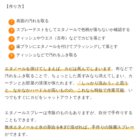
【作り方】
表面の汚れを取る
スプレーテストをしてエタノールで色柄が落ちないか確認する
ティッシュやウエス（古布）などでカビを落とす
歯ブラシにエタノールを付けてブラッシングして落とす
ティッシュなどで汚れをふき取る
エタノールを掛けてしまえば、カビは死んでしまいます
。布などで
汚れをふき取ることで、ちょっとした黒ずみなら消えてしまい、カ
ーテンとお部屋の清潔が保たれます。
「しっかり洗おう」と思う
と、なかなかハードルが高いものの、これなら時短で作業可能
。い
つでもすぐにカビをシャットアウトできます。
エタノールスプレーは市販のものもありますが、自分で手作りする
こともできます。
無水エタノールと水の割合を8:2で混ぜれば、手作りの除菌スプレー
ができます。