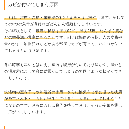
カビが付いてしまう原因
カビは、湿度・温度・栄養源の3つさえそろえば発生
します。そして
その3つの条件が良ければどんどん増殖してしまいます。
その環境として、
最適な状態は湿度80％、温度25度、たんぱく質な
どの栄養源が豊富にあること
です。例えば梅雨の時期、人の皮脂や
食べかす、油脂汚れなどがある部屋でカビが育って、いくつか付い
てしまうという状況です。
冬の時季も寒いとはいえ、室内は暖房が付いており温かく、屋外と
の温度差によって窓に結露が出てしまうので同じような状況ができ
てしまいます。
洗濯物の室内干しや加湿器の使用、さらに換気をせずに湿った状態
が放置されると、カビが発生して生育し、大量についてしまう
こと
になるのです。さらにカビは胞子を持っており、それが空気を通し
て広がってしまいます。