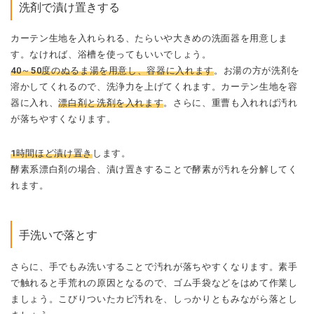
洗剤で漬け置きする
カーテン生地を入れられる、たらいや大きめの洗面器を用意しま
す。なければ、浴槽を使ってもいいでしょう。
40～50度のぬるま湯を用意し、容器に入れます
。お湯の方が洗剤を
溶かしてくれるので、洗浄力を上げてくれます。カーテン生地を容
器に入れ、
漂白剤と洗剤を入れます
。さらに、重曹も入れれば汚れ
が落ちやすくなります。
1時間ほど漬け置き
します。
酵素系漂白剤の場合、漬け置きすることで酵素が汚れを分解してく
れます。
手洗いで落とす
さらに、手でもみ洗いすることで汚れが落ちやすくなります。素手
で触れると手荒れの原因となるので、ゴム手袋などをはめて作業し
ましょう。こびりついたカビ汚れを、しっかりともみながら落とし