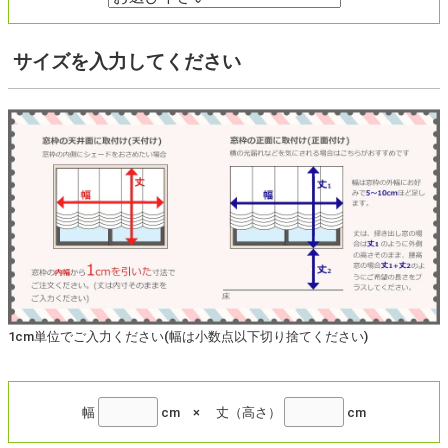
サイズ
を入力してください
1cm単位でご入力ください(幅は小数点以下切り捨てください)
幅
cm
×
丈（高さ）
cm