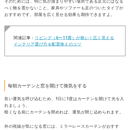
そのためには、特に気が溜まりやすい場所である足元にはなる
べく物を置かないこと。家具やソファーも足のついたタイプが
おすすめです。
部屋を広く見せる効果
も期待できますよ。
関連記事：
リビング（6〜11畳）が狭い！広く見える
インテリア選び方＆配置換えのコツ
毎朝カーテンと窓を開けて換気をする
良い運気を呼び込むため、
1
日に
1
度はカーテンを開けて光を入
れましょう。
暗くなる前にカーテンを閉めれば、運気が閉じ込められます。
外の視線が気になる窓には、ミラーレースカーテンがおすす