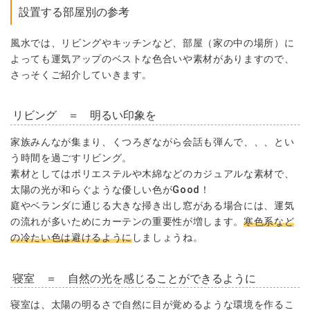
設置する部屋別の参考
風水では、リビングやキッチンなど、部屋（家の中の場所）に
よっても運気アップのベストな色合いや素材がありますので、
さっそくご紹介していきます。
リビング ＝ 明るい印象を
家族みんなが集まり、くつろぎながら会話も弾んで、、、とい
う時間を過ごすリビング。
素材としてはポリエステルや木綿などのカジュアルな素材で、
太陽の光が和らぐような優しい色がGood！
庭やベランダに通じる大きな掃き出し窓がある場合には、運気
の流れが多いためにカーテンの重要性が増します。
寒色系など
の冷たい色は避けるように
しましょうね。
寝室 ＝ 自然の光を感じることができるように
寝室は、太陽の明るさで自然に目が覚めるような環境を作るこ