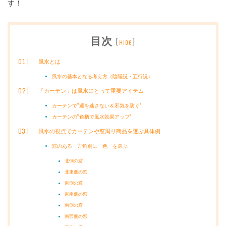
す！
目次
[
]
hide
風水とは
風水の基本となる考え方（陰陽説・五行説）
「カーテン」は風水にとって重要アイテム
カーテンで“運を逃さない＆邪気を防ぐ”
カーテンの“色柄で風水効果アップ”
風水の視点でカーテンや窓周り商品を選ぶ具体例
窓のある 方角別に 色 を選ぶ
北側の窓
北東側の窓
東側の窓
東南側の窓
南側の窓
南西側の窓