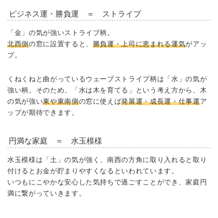
ビジネス運・勝負運 ＝ ストライプ
「金」の気が強いストライプ柄。
北西側
の窓に設置すると、
勝負運・上司に恵まれる運気
がアッ
プ。
くねくねと曲がっているウェーブストライプ柄は「水」の気が
強い柄。そのため、「水は木を育てる」という考え方から、木
の気が強い
東や東南側
の窓に使えば
発展運・成長運・仕事運
ア
ップが期待できます。
円満な家庭 ＝ 水玉模様
水玉模様は「土」の気が強く、南西の方角に取り入れると取り
付けるとお金が貯まりやすくなるといわれています。
いつもにこやかな安心した気持ちで過ごすことができ、家庭円
満に繋がっていきます。