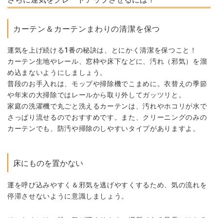
カーテン＆カーテンまわりの清潔を保つ
運気を上げ続ける
1
番の秘訣は、とにかく
清潔を保つ
こと！
カーテン生地やレール、窓枠や床下などに、汚れ（邪気）を溜
め込まないようにしましょう。
普段のお手入れは、モップや掃除機でこまめに。衣替えの季節
や年末の大掃除ではレールから取り外してガッツリと。
家庭の洗濯機で丸ごと洗えるカーテンは、汚れやホコリが水で
さっぱり流せるのでおすすめです。また、クリーニングのみの
カーテンでも、防汚や掃除のしやすいタイプがありますよ。
床にものを置かない
運を呼び込みやすく＆邪気を逃げやすくするため、気の流れを
停滞させないように意識しましょう。