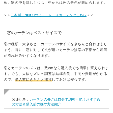
め。家の中を隠ししつつ、中からは外の景色が眺められます。
＞＞
日本製 NOKKIのミラーレースカーテンはこちら
＜＜
窓×カーテンはベストサイズで
窓の種類・大きさと、カーテンのサイズをきちんと合わせまし
ょう。特に、窓に対して丈が短いカーテンは窓の下部から邪気
が流れ込みやすくなります。
窓とカーテンのズレは、数
cm
なら購入後でも簡単に変えられま
す。でも、大幅なズレの調整は結構面倒。手間や費用がかかる
ので、
購入前にきちんと採寸
しておけば安心です。
関連記事：
カーテンの長さは自分で調整可能！おすすめ
の方法＆購入前の採寸方法紹介