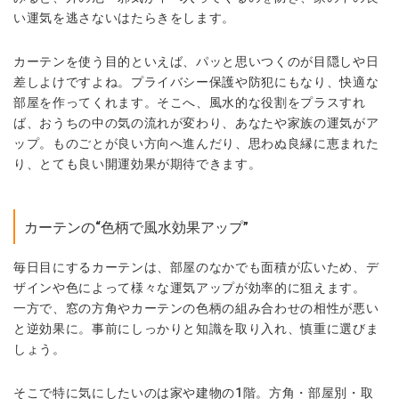
い運気を逃さないはたらきをします。
カーテンを使う目的といえば、パッと思いつくのが目隠しや日
差しよけですよね。プライバシー保護や防犯にもなり、快適な
部屋を作ってくれます。そこへ、風水的な役割をプラスすれ
ば、おうちの中の気の流れが変わり、あなたや家族の
運気
がア
ップ
。ものごとが良い方向へ進んだり、思わぬ良縁に恵まれた
り、とても良い開運効果が期待できます。
カーテンの“色柄で風水効果アップ”
毎日目にするカーテンは、部屋のなかでも面積が広いため、デ
ザインや色によって様々な運気アップが効率的に狙えます。
一方で、窓の方角やカーテンの色柄の組み合わせの相性が悪い
と逆効果に。事前にしっかりと知識を取り入れ、慎重に選びま
しょう。
そこで特に気にしたいのは家や建物の1階。方角・部屋別・取