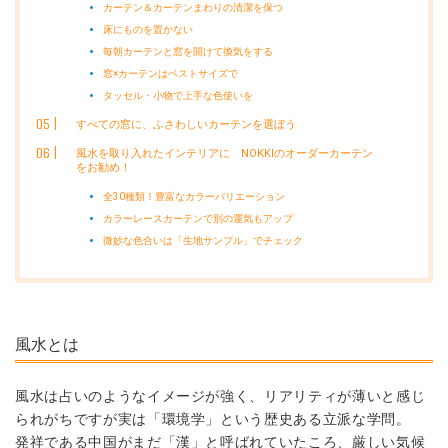
カーテン＆カーテンまわりの清潔を保つ
床にものを置かない
毎朝カーテンと窓を開けて換気をする
窓×カーテンはベストサイズで
タッセル・小物で上手な色使いを
すべての窓に、ふさわしいカーテンを選ぼう
風水を取り入れたインテリアに NOKKIのオーダーカーテン
をお勧め！
全30種類！豊富なカラーバリエーション
カラーレースカーテンで別の運気もアップ
微妙な色合いは「生地サンプル」でチェック
風水とは
風水は占いのようなイメージが強く、リアリティが薄いと感じ
られがちですが実は「
環境学
」という歴史ある立派な学問。
発祥である中国がまだ「漢」と呼ばれていたころ、厳しい気候