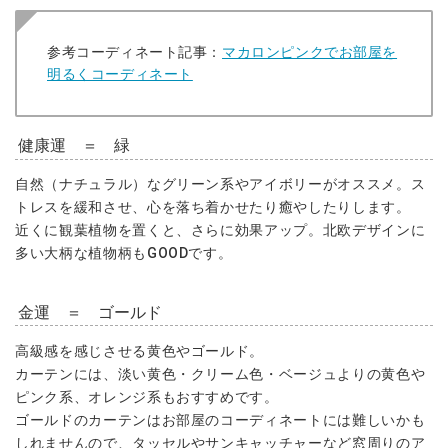
参考コーディネート記事：
マカロンピンクでお部屋を
明るくコーディネート
健康運 ＝ 緑
自然（ナチュラル）なグリーン系やアイボリーがオススメ。ス
トレスを緩和させ、心を落ち着かせたり癒やしたりします。
近くに観葉植物を置くと、さらに効果アップ。北欧デザインに
多い大柄な植物柄もGOODです。
金運 ＝ ゴールド
高級感を感じさせる黄色やゴールド。
カーテンには、淡い黄色・クリーム色・ベージュよりの黄色や
ピンク系、オレンジ系もおすすめです。
ゴールドのカーテンはお部屋のコーディネートには難しいかも
しれませんので、タッセルやサンキャッチャーなど窓周りのア