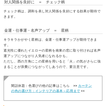
対人関係を良好に ＝ チェック柄
チェック柄は、調和を表し対人関係を良好にする効果が期待で
きます。
金運・仕事運・名声アップ ＝ 星柄
キラキラかがやく星柄は、金運・仕事運アップが期待できま
す。
遮光性に優れたイエローの星柄を南東の窓に取り付ければ名声
運アップにつながり人気者になれるかも。
ただし、西の方角にこの星柄を用いると「火」の気がさらに強
まることが浪費につながってしあうので、要注意です。
閑話休題：色選びの他の記事はこちら >>
カーテン
の色の選び方：インテリアの基本～応用まで
<<