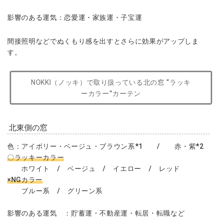
影響のある運気：恋愛運・家族運・子宝運
間接照明などでぬくもり感を出すとさらに効果がアップしま
す。
NOKKI（ノッキ）で取り扱っている
北の窓
“ラッキ
ーカ
ラー”
カーテン
北東側の窓
色：アイボリー・ベージュ・ブラウン系*1 / 赤・紫*2
〇ラッキーカラー
ホワイト / ベージュ / イエロー / レッド
×NGカラー
ブルー系 / グリーン系
影響のある運気 ：貯蓄運・不動産運・転居・転職など