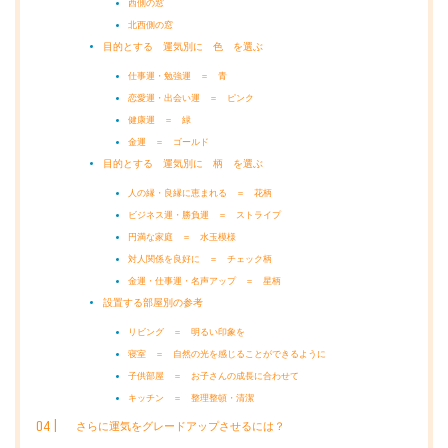
西側の窓
北西側の窓
目的とする 運気別に 色 を選ぶ
仕事運・勉強運 ＝ 青
恋愛運・出会い運 ＝ ピンク
健康運 ＝ 緑
金運 ＝ ゴールド
目的とする 運気別に 柄 を選ぶ
人の縁・良縁に恵まれる ＝ 花柄
ビジネス運・勝負運 ＝ ストライプ
円満な家庭 ＝ 水玉模様
対人関係を良好に ＝ チェック柄
金運・仕事運・名声アップ ＝ 星柄
設置する部屋別の参考
リビング ＝ 明るい印象を
寝室 ＝ 自然の光を感じることができるように
子供部屋 ＝ お子さんの成長に合わせて
キッチン ＝ 整理整頓・清潔
さらに運気をグレードアップさせるには？