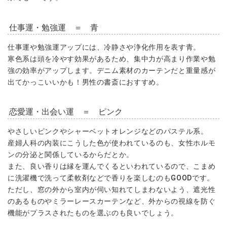
仕事運・勉強運 ＝ 青
仕事運や勉強運アップには、冷静さや浄化作用を表す青。
寒色系は頭を冷やす効果があるため、集中力が高まり作業や勉
強の効率がアップします。デニム素材のカーテンだと重量感が
出てかっこいいかも！男性の書斎におすすめ。
恋愛運・出会い運 ＝ ピンク
やさしいピンクやシャーベットオレンジなどのパステル系。
産婦人科の内装にこうした色が使われているのも、女性ホルモ
ンの分泌と関係しているからだとか。
また、良い香りは縁を運んでくるといわれているので、こまめ
に洗濯機で洗って柔軟剤などで香りを楽しむのもGOODです。
ただし、窓の外から室内が伺い知れてしまわないよう、遮光性
のあるものやミラーレースカーテンなど、外からの視線を防ぐ
機能がプラスされたものを選ぶのも良いでしょう。