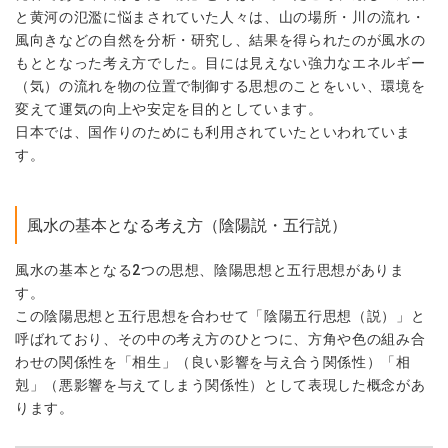
と黄河の氾濫に悩まされていた人々は、山の場所・川の流れ・
風向きなどの自然を分析・研究し、結果を得られたのが風水の
もととなった考え方でした。目には見えない強力なエネルギー
（気）の流れを物の位置で制御する思想のことをいい、環境を
変えて運気の向上や安定を目的としています。
日本では、国作りのためにも利用されていたといわれていま
す。
風水の基本となる考え方（陰陽説・五行説）
風水の基本となる2つの思想、陰陽思想と五行思想がありま
す。
この陰陽思想と五行思想を合わせて「陰陽五行思想（説）」と
呼ばれており、その中の考え方のひとつに、方角や色の組み合
わせの関係性を「相生」（良い影響を与え合う関係性）「相
剋」（悪影響を与えてしまう関係性）として表現した概念があ
ります。