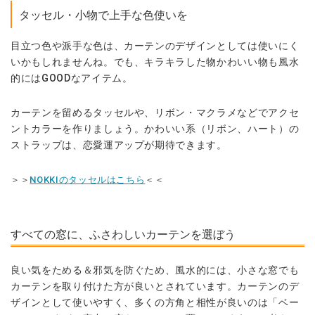
タッセル・小物で上手な色使いを
目立つ色や派手な色は、カーテンのデザインとしては使いにく
いかもしれませんね。でも、キラキラした物かわいい物も風水
的には
GOOD
なアイテム。
カーテンを留めるタッセルや、リボン・マクラメなどで
アクセ
ントカラー
を作りましょう。
かわいい系（リボン、ハート）の
ストラップ
は、
恋愛運
アップが期待できます。
＞＞
NOKKIのタッセルはこちら
＜＜
すべての窓に、ふさわしいカーテンを選ぼう
良い気をためる＆邪気を防ぐため、風水的には、小さな窓でも
カーテンを取り付けた方が良いとされています。カーテンのデ
ザインとして使いやすく、多くの方角と相性が良いのは「ベー