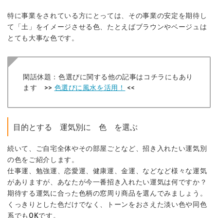
特に事業をされている方にとっては、その事業の安定を期待し
て「土」をイメージさせる色、たとえばブラウンやベージュは
とても大事な色です。
閑話休題：色選びに関する他の記事はコチラにもあり
ます >>
色選びに風水を活用！
<<
目的とする 運気別に 色 を選ぶ
続いて、ご自宅全体やその部屋ごとなど、招き入れたい運気別
の色をご紹介します。
仕事運、勉強運、恋愛運、健康運、金運、などなど様々な運気
がありますが、あなたが今一番招き入れたい運気は何ですか？
期待する運気に合った色柄の窓周り商品を選んでみましょう。
くっきりとした色だけでなく、トーンをおさえた淡い色や同色
系でもOKです。