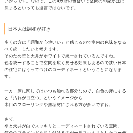
いから
です。なので、この4カ所の色合いで空間の印象がほぼ
決まるといっても過言ではないです。
日本人は調和が好き
多くの方は「調和が心地いい」と感じるので室内の色味を
なる
べく統一したいと考えます。
そのため壁と天井がホワイトで統一されているんですね。
色を統一することで空間を広く見せる効果もあるので
狭い日本
の住宅にはうってつけのコーディネートということになりま
す。
一方、床に関してはいつも触れる部分なので、
白色の床にする
と「汚れが目立つ」というイメージから
木目のフローリングや無垢材にされる方が多いですね。
さて、
壁と天井が白でスッキリとコーディネートされている空間。
何色のブラインドを取り付けるのが一番スッキリとした
コーデ