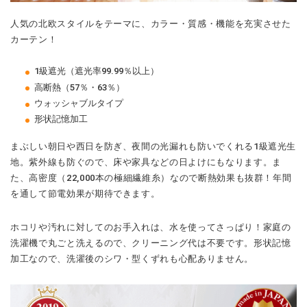
人気の北欧スタイルをテーマに、カラー・質感・機能を充実させた
カーテン！
1級遮光（遮光率99.99％以上）
高断熱（57％・63％）
ウォッシャブルタイプ
形状記憶加工
まぶしい朝日や西日を防ぎ、夜間の光漏れも防いでくれる1級遮光生
地。紫外線も防ぐので、床や家具などの日よけにもなります。ま
た、高密度（22,000本の極細繊維糸）なので断熱効果も抜群！年間
を通して節電効果が期待できます。
ホコリや汚れに対してのお手入れは、水を使ってさっぱり！家庭の
洗濯機で丸ごと洗えるので、クリーニング代は不要です。形状記憶
加工なので、洗濯後のシワ・型くずれも心配ありません。