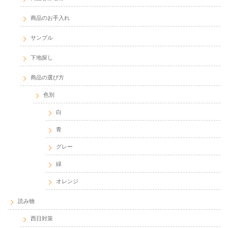
商品のお手入れ
サンプル
下地探し
商品の選び方
色別
白
青
グレー
緑
オレンジ
読み物
西日対策