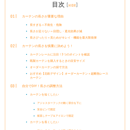
目次
[
]
hide
カーテンの長さが重要な理由
長すぎる＝不衛生・危険
長さが足りない＝目隠し・遮光効果が減
長さぴったり＝見ためがキレイ・機能を最大限発揮
カーテンの長さを慎重に決めよう！
カーテンレールに注目！3つのポイントを確認
既製カーテンを購入するときの目安サイズ
オーダーカーテンの採寸方法
おすすめ【北欧デザイン】オーダーカーテン＋超断熱レース
カーテン
自分でDIY！長さの調整方法
カーテンを短くしたい
アジャスターフックの動く部分を下に
安全ピンで固定
裾直しテープ＆アイロンで固定
カーテンを長くしたい