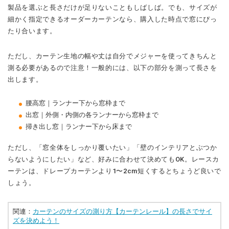
製品を選ぶと長さだけが足りないこともしばしば。でも、サイズが
細かく指定できるオーダーカーテンなら、購入した時点で窓にぴっ
たり合います。
ただし、カーテン生地の幅や丈は自分でメジャーを使ってきちんと
測る必要があるので注意！一般的には、以下の部分を測って長さを
出します。
腰高窓｜ランナー下から窓枠まで
出窓｜外側・内側の各ランナーから窓枠まで
掃き出し窓｜ランナー下から床まで
ただし、「窓全体をしっかり覆いたい」「壁のインテリアとぶつか
らないようにしたい」など、好みに合わせて決めてもOK。レースカ
ーテンは、ドレープカーテンより1〜2cm短くするとちょうど良いで
しょう。
関連：
カーテンのサイズの測り方【カーテンレール】の長さでサイ
ズを決めよう！