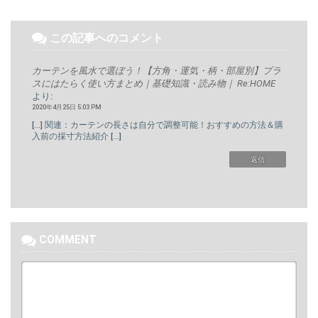
この記事へのコメント
カーテンを風水で選ぼう！【方角・運気・柄・部屋別】プラ
スにはたらく使い方まとめ｜基礎知識・読み物｜ Re:HOME
より:
2020年4月25日 5:03 PM
[…] 関連：カーテンの長さは自分で調整可能！おすすめの方法＆購
入前の採寸方法紹介 […]
返信
COMMENT