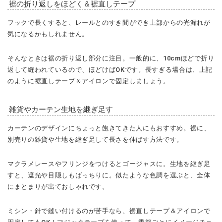
裾の折り返しをほどく＆裾直しテープ
フックで長くすると、レールとのすき間ができ上部からの光漏れが
気になるかもしれません。
そんなときは裾の折り返し部分に注目。一般的に、10cmほどで折り
返して縫われているので、ほどけばOKです。長すぎる場合は、上記
のように裾直しテープ＆アイロンで固定しましょう。
雑貨やカーテン生地を継ぎ足す
カーテンのデザインにちょっと飽きてきた人にもおすすめ。裾に、
別売りの雑貨や生地を継ぎ足して長さを伸ばす方法です。
マクラメレースやフリンジをつけるとゴージャスに。生地を継ぎ足
すと、遮光や目隠しもばっちりに。似たような色調を選ぶと、全体
にまとまりが出ておしゃれです。
ミシン・針で縫い付けるのが苦手なら、裾直しテープ＆アイロンで