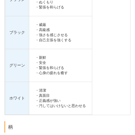
・ぬくもり
・緊張を和らげる
・威厳
・高級感
ブラック
・強さを感じさせる
・自己主張を強くする
・新鮮
・安全
グリーン
・緊張を和らげる
・心身の疲れを癒す
・清潔
・真面目
ホワイト
・正義感が強い
・汚してはいけないと思わせる
柄