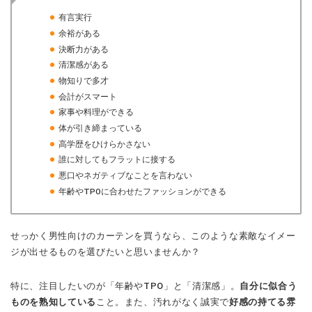
有言実行
余裕がある
決断力がある
清潔感がある
物知りで多才
会計がスマート
家事や料理ができる
体が引き締まっている
高学歴をひけらかさない
誰に対してもフラットに接する
悪口やネガティブなことを言わない
年齢やTPOに合わせたファッションができる
せっかく男性向けのカーテンを買うなら、このような素敵なイメー
ジが出せるものを選びたいと思いませんか？
特に、注目したいのが「年齢やTPO」と「清潔感」。
自分に似合う
ものを熟知している
こと。また、汚れがなく誠実で
好感の持てる雰