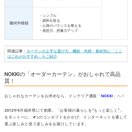
・シンプル
・調和を取る
幾何学模様
・心身のバランスを整える
・発想力、想像力アップ
関連記事：
カーテンの上手な選び方。機能・色柄・素材別に「ここ
はこれがおすすめ」をご紹介
NOKKIの「オーダーカーテン」がおしゃれで高品
質！
おしゃれなカーテンをお求めなら、インテリア通販「
NOKKI
」へ！
2012年9月福井県にて創業。「お客様の暮らしを”もっと楽しく”」
をモットーに、4つのコンセプトをかかげ、インターネットを通して
選ぶ楽しみと使う楽しみをお届けしています。