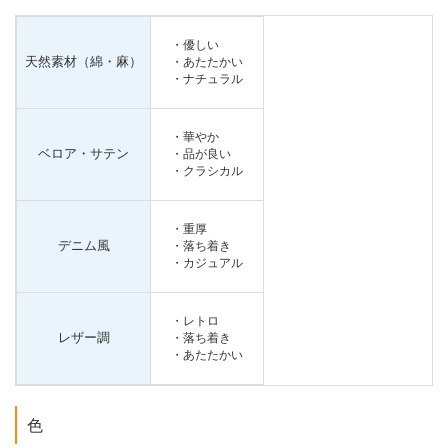
・優しい
天然素材（綿・麻）
・あたたかい
・ナチュラル
・華やか
ベロア・サテン
・品が良い
・クラシカル
・重厚
デニム風
・落ち着き
・カジュアル
・レトロ
レザー調
・落ち着き
・あたたかい
色