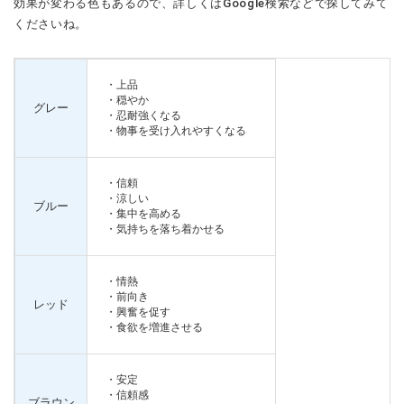
効果が変わる色もあるので、詳しくはGoogle検索などで探してみて
くださいね。
・上品
・穏やか
グレー
・忍耐強くなる
・物事を受け入れやすくなる
・信頼
・涼しい
ブルー
・集中を高める
・気持ちを落ち着かせる
・情熱
・前向き
レッド
・興奮を促す
・食欲を増進させる
・安定
・信頼感
ブラウン