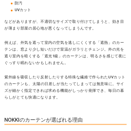
防汚
UVカット
などがありますが、不適切なサイズで取り付けてしまうと、効き目
が薄まり部屋の居心地が悪くなってしまうんです。
例えば、外気を遮って室内の空気を逃しにくくする「遮熱」のカー
テンは、窓より少し短いだけで室温がガラリとチェンジ。外の光を
遮り室内を暗くする「遮光1級」のカーテンは、明るさを感じて夜に
ぐっすり眠れないかもしれません。
紫外線を吸収したり反射したりする特殊な繊維で作られたUVカット
のカーテンも、太陽の日差しが当たってしまっては無意味に。サイ
ズが細かく指定できれば求める機能がしっかり発揮でき、
毎日の暮
らしがとても快適に
なります。
NOKKIのカーテンが選ばれる理由