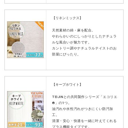
【リネンミックス】
天然素材の綿・麻を配合。
やわらかいのにしっかりとしたナチュラ
ルな風合いが魅力です。
カントリー調やナチュラルテイストのお
部屋にぴったり。
【キープホワイト】
TEIJINとの共同製作シリーズ「エコリエ
®︎」の1つ。
油汚れや水性汚れがつきにくい防汚加
工。
清潔・安心・快適を一緒に叶えてくれる
プラス機能タイプです。