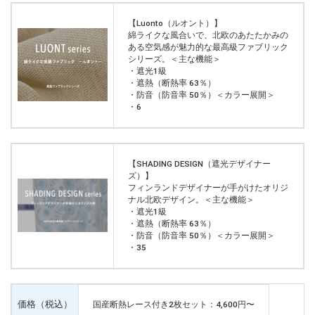
【Luonto（ルオント）】
綿ライクな風合いで、北欧のあたたかみの
ある空気感が魅力的な最高級ファブリック
シリーズ。＜主な機能＞
・遮光1級
・遮熱（断熱率 63％）
・防音（防音率 50％）＜カラー展開＞
・6
【SHADING DESIGN（遮光デザイナー
ズ）】
フィンランドデザイナーが手がけたオリジ
ナル北欧デザイン。＜主な機能＞
・遮光1級
・遮熱（断熱率 63％）
・防音（防音率 50％）＜カラー展開＞
・35
価格（税込）
国産断熱レース付き2枚セット：4,600円〜