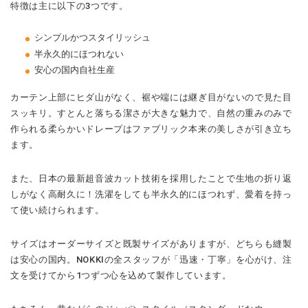
特徴は主に以下の3つです。
シンプルかつスタイリッシュ
半永久的にほつれない
安心の国内自社生産
カーテン上部にヒダ山がなく、裾や端には継ぎ目がないので見た目
スッキリ。すとんと落ちる潔さが大きな魅力で、自然の重みのみで
作られる柔らかいドレープはファブリック本来の美しさが引き立ち
ます。
また、日本の最新超音波カット技術を採用したことで生地の折り返
しがなく高耐久に！洗濯をしても半永久的にほつれず、愛着を持っ
て使い続けられます。
サイズはオーダーサイズと既製サイズがありますが、どちらも縫製
は安心の国内。NOKKIの全スタッフが「迅速・丁寧」を心がけ、注
文を受けてから1つずつ心を込めて製作しています。