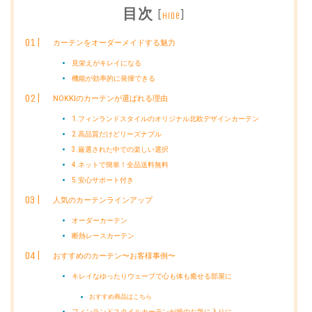
目次
[
]
hide
カーテンをオーダーメイドする魅力
見栄えがキレイになる
機能が効率的に発揮できる
NOKKIのカーテンが選ばれる理由
1.フィンランドスタイルのオリジナル北欧デザインカーテン
2.高品質だけどリーズナブル
3.厳選された中での楽しい選択
4.ネットで簡単！全品送料無料
5.安心サポート付き
人気のカーテンラインアップ
オーダーカーテン
断熱レースカーテン
おすすめのカーテン〜お客様事例〜
キレイなゆったりウェーブで心も体も癒せる部屋に
おすすめ商品はこちら
フィンランドスタイルカーテンが娘のお気に入りに