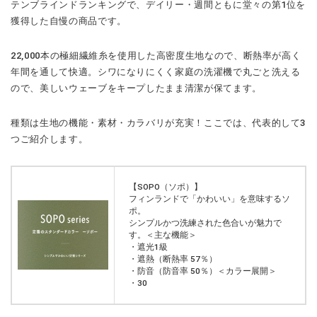
テンブラインドランキングで、デイリー・週間ともに堂々の第1位を
獲得した自慢の商品です。
22,000本の極細繊維糸を使用した高密度生地なので、断熱率が高く
年間を通して快適。シワになりにくく家庭の洗濯機で丸ごと洗える
ので、美しいウェーブをキープしたまま清潔が保てます。
種類は生地の機能・素材・カラバリが充実！ここでは、代表的して3
つご紹介します。
【SOPO（ソポ）】
フィンランドで「かわいい」を意味するソ
ポ。
シンプルかつ洗練された色合いが魅力で
す。＜主な機能＞
・遮光1級
・遮熱（断熱率 57％）
・防音（防音率 50％）＜カラー展開＞
・30