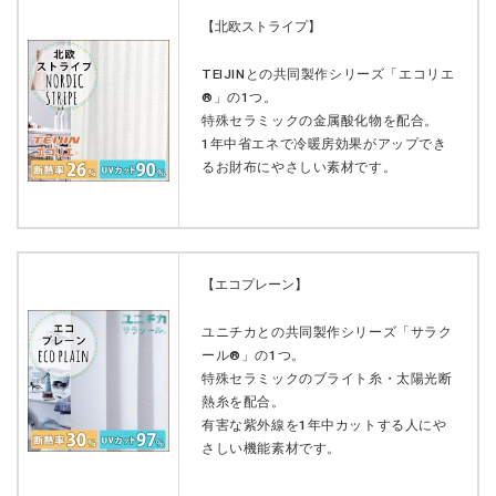
【北欧ストライプ】
TEIJINとの共同製作シリーズ「エコリエ
®︎」の1つ。
特殊セラミックの金属酸化物を配合。
1年中省エネで冷暖房効果がアップでき
るお財布にやさしい素材です。
【エコプレーン】
ユニチカとの共同製作シリーズ「サラク
ール®︎」の1つ。
特殊セラミックのブライト糸・太陽光断
熱糸を配合。
有害な紫外線を1年中カットする人にや
さしい機能素材です。