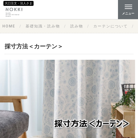
大口注文・法人さま
メニュー
HOME
基礎知識・読み物
読み物
カーテンについて
採寸方法＜カーテン＞