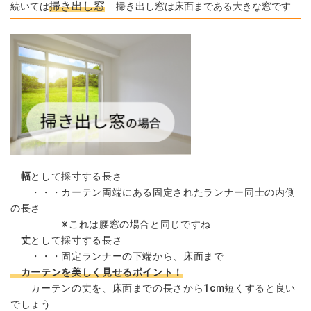
掃き出し窓
続いては
掃き出し窓は床面まである大きな窓です
幅
として採寸する長さ
・・・カーテン両端にある固定されたランナー同士の内側
の長さ
※これは腰窓の場合と同じですね
丈
として採寸する長さ
・・・固定ランナーの下端から、床面まで
カーテンを美しく見せるポイント！
カーテンの丈を、床面までの長さから1cm短くすると良い
でしょう