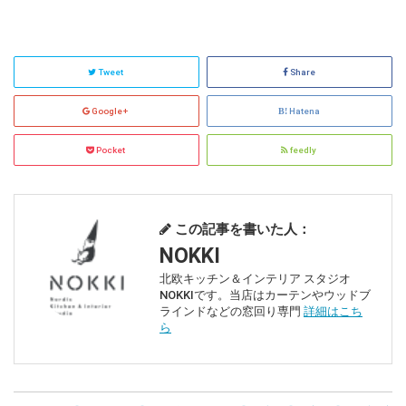
Pocket
feedly
この記事を書いた人：
NOKKI
北欧キッチン＆インテリア スタジオ
NOKKIです。当店はカーテンやウッドブ
ラインドなどの窓回り専門
詳細はこち
ら
カーテン
オーダーカーテン
採寸
腰窓
掃き出し窓
2021.08.16
採寸方法＜ロールスクリーン＞ －窓枠の
内側/窓の上の壁に取り付け...