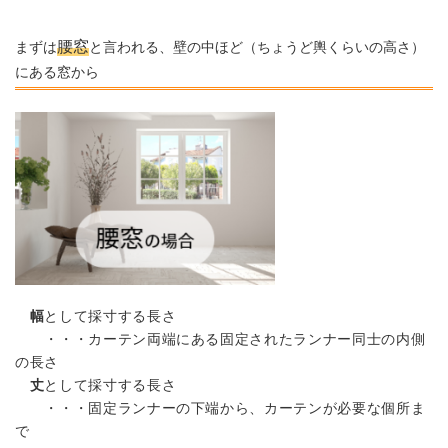
腰窓
まずは
と言われる、壁の中ほど（ちょうど輿くらいの高さ）
にある窓から
幅
として採寸する長さ
・・・カーテン両端にある固定されたランナー同士の内側
の長さ
丈
として採寸する長さ
・・・固定ランナーの下端から、カーテンが必要な個所ま
で