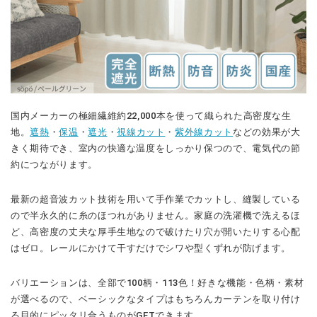
国内メーカーの極細繊維約22,000本を使って織られた高密度な生
地。
遮熱
・
保温
・
遮光
・
視線カット
・
紫外線カット
などの効果が大
きく期待でき、室内の快適な温度をしっかり保つので、電気代の節
約につながります。
最新の超音波カット技術を用いて手作業でカットし、縫製している
ので半永久的に糸のほつれがありません。家庭の洗濯機で洗えるほ
ど、高密度の丈夫な厚手生地なので破けたり穴が開いたりする心配
はゼロ。レールにかけて干すだけでシワや型くずれが防げます。
バリエーションは、全部で100柄・113色！好きな機能・色柄・素材
が選べるので、ベーシックなタイプはもちろんカーテンを取り付け
る目的にピッタリ合うものがGETできます。