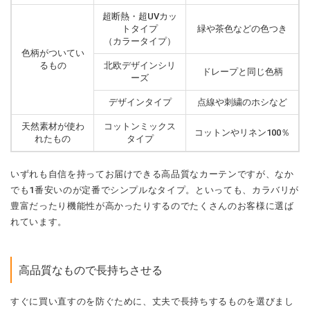
超断熱・超UVカッ
トタイプ
緑や茶色などの色つき
（カラータイプ）
色柄がついてい
るもの
北欧デザインシリ
ドレープと同じ色柄
ーズ
デザインタイプ
点線や刺繍のホシなど
天然素材が使わ
コットンミックス
コットンやリネン100％
れたもの
タイプ
いずれも自信を持ってお届けできる高品質なカーテンですが、なか
でも1番安いのが定番でシンプルなタイプ。といっても、カラバリが
豊富だったり機能性が高かったりするのでたくさんのお客様に選ば
れています。
高品質なもので長持ちさせる
すぐに買い直すのを防ぐために、丈夫で長持ちするものを選びまし