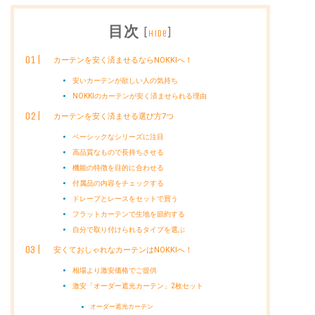
目次
[
]
hide
カーテンを安く済ませるならNOKKIへ！
安いカーテンが欲しい人の気持ち
NOKKIのカーテンが安く済ませられる理由
カーテンを安く済ませる選び方7つ
ベーシックなシリーズに注目
高品質なもので長持ちさせる
機能の特徴を目的に合わせる
付属品の内容をチェックする
ドレープとレースをセットで買う
フラットカーテンで生地を節約する
自分で取り付けられるタイプを選ぶ
安くておしゃれなカーテンはNOKKIへ！
相場より激安価格でご提供
激安「オーダー遮光カーテン」2枚セット
オーダー遮光カーテン