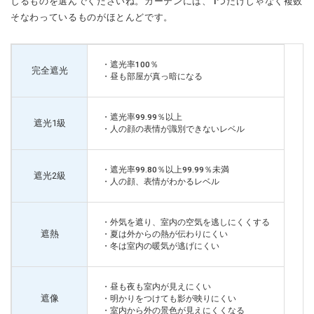
じるものを選んでくださいね。カーテンには、1つだけじゃなく複数
そなわっているものがほとんどです。
・遮光率100％
完全遮光
・昼も部屋が真っ暗になる
・遮光率99.99％以上
遮光1級
・人の顔の表情が識別できないレベル
・遮光率99.80％以上99.99％未満
遮光2級
・人の顔、表情がわかるレベル
・外気を遮り、室内の空気を逃しにくくする
遮熱
・夏は外からの熱が伝わりにくい
・冬は室内の暖気が逃げにくい
・昼も夜も室内が見えにくい
遮像
・明かりをつけても影が映りにくい
・室内から外の景色が見えにくくなる