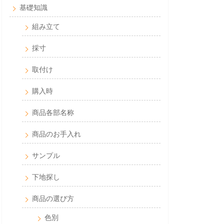
基礎知識
組み立て
採寸
取付け
購入時
商品各部名称
商品のお手入れ
サンプル
下地探し
商品の選び方
色別