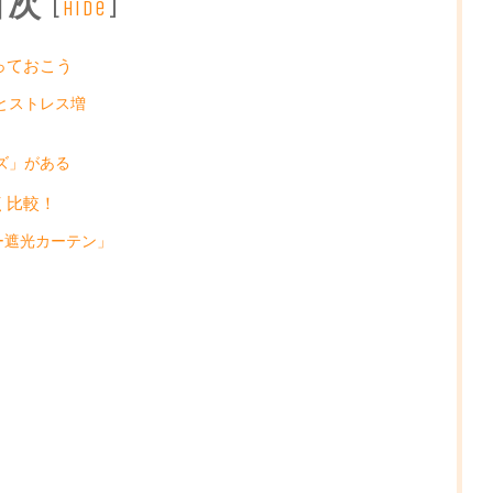
目次
[
]
hide
っておこう
とストレス増
ズ」がある
く比較！
ダー遮光カーテン」