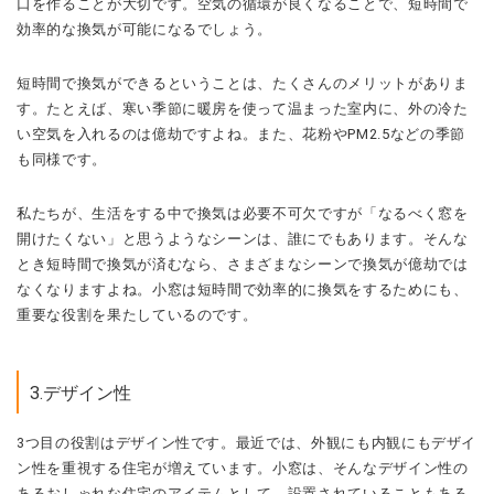
口を作ることが大切です。
空気の循環が良くなることで、短時間で
効率的な換気が可能になるでしょう。
短時間で換気ができるということは、たくさんのメリットがありま
す。
たとえば、寒い季節に暖房を使って温まった室内に、外の冷た
い空気を入れるのは億劫ですよね。
また、花粉やPM2.5などの季節
も同様です。
私たちが、生活をする中で換気は必要不可欠ですが「なるべく窓を
開けたくない」と思うようなシーンは、誰にでもあります。
そんな
とき短時間で換気が済むなら、さまざまなシーンで換気が億劫では
なくなりますよね。小窓は短時間で効率的に換気をするためにも、
重要な役割を果たしているのです。
3.デザイン性
3つ目の役割はデザイン性です。
最近では、外観にも内観にもデザイ
ン性を重視する住宅が増えています。
小窓は、そんなデザイン性の
あるおしゃれな住宅のアイテムとして、設置されていることもある