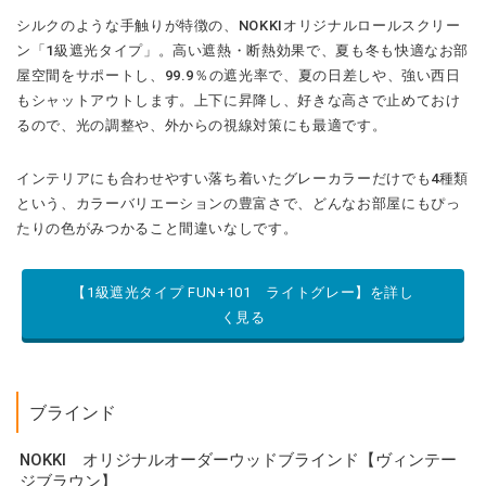
シルクのような手触りが特徴の、NOKKIオリジナルロールスクリー
ン「1級遮光タイプ」。高い遮熱・断熱効果で、夏も冬も快適なお部
屋空間をサポートし、99.9％の遮光率で、夏の日差しや、強い西日
もシャットアウトします。上下に昇降し、好きな高さで止めておけ
るので、光の調整や、外からの視線対策にも最適です。
インテリアにも合わせやすい落ち着いたグレーカラーだけでも4種類
という、カラーバリエーションの豊富さで、どんなお部屋にもぴっ
たりの色がみつかること間違いなしです。
【1級遮光タイプ FUN+101 ライトグレー】を詳し
く見る
ブラインド
NOKKI
オリジナルオーダーウッドブラインド【ヴィンテー
ジブラウン】