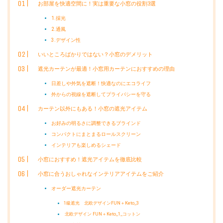
お部屋を快適空間に！実は重要な小窓の役割3選
1.採光
2.通風
3.デザイン性
いいところばかりではない？小窓のデメリット
遮光カーテンが最適！小窓用カーテンにおすすめの理由
日差しや外気を遮断！快適なのにエコライフ
外からの視線を遮断してプライバシーを守る
カーテン以外にもある！小窓の遮光アイテム
お好みの明るさに調整できるブラインド
コンパクトにまとまるロールスクリーン
インテリアも楽しめるシェード
小窓におすすめ！遮光アイテムを徹底比較
小窓に合うおしゃれなインテリアアイテムをご紹介
オーダー遮光カーテン
1級遮光 北欧デザインFUN＋Keto_3
北欧デザイン FUN＋Keto_1_コットン