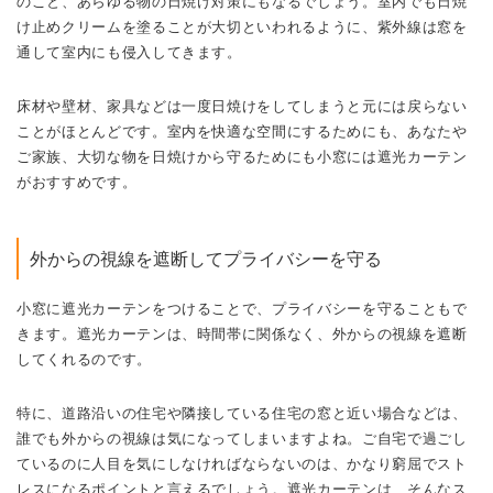
のこと、あらゆる物の日焼け対策にもなるでしょう。
室内でも日焼
け止めクリームを塗ることが大切といわれるように、紫外線は窓を
通して室内にも侵入してきます。
床材や壁材、家具などは一度日焼けをしてしまうと元には戻らない
ことがほとんどです。
室内を快適な空間にするためにも、あなたや
ご家族、大切な物を日焼けから守るためにも小窓には遮光カーテン
がおすすめです。
外からの視線を遮断して
プライバシーを守る
小窓に遮光カーテンをつけることで、プライバシーを守ることもで
きます。
遮光カーテンは、時間帯に関係なく、外からの視線を遮断
してくれるのです。
特に、道路沿いの住宅や隣接している住宅の窓と近い場合などは、
誰でも外からの視線は気になってしまいますよね。
ご自宅で過ごし
ているのに人目を気にしなければならないのは、かなり窮屈でスト
レスになるポイントと言えるでしょう。
遮光カーテンは、そんなス