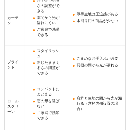
時間帯で明る
さの調整がで
きる
厚手生地は圧迫感がある
隙間から光が
カーテ
水回り用の商品が少ない
漏れにくい
ン
ご家庭で洗濯
できる
スタイリッシ
ュ
こまめなお手入れが必要
ブライ
閉じたまま明
羽根の間から光が漏れる
ンド
るさの調整が
できる
コンパクトに
まとまる
窓枠と生地の間から光が漏
窓の形を選ば
ロール
れる（窓枠内側設置の場
ない
スクリ
合）
ーン
ご家庭で洗濯
できる