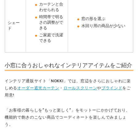
カーテンと合
わせられる
時間帯で明る
窓の形を選ぶ
さの調整がで
シェー
水回り用の商品が少ない
きる
ド
ご家庭で洗濯
できる
小窓に合うおしゃれなインテリアアイテムをご紹介
インテリア通販サイト「NOKKI」では、窓辺をさらにおしゃれに楽
しめる
オーダー遮光カーテン
・
ロールスクリーン
や
ブラインド
をご
用意!
「お客様の暮らしを”もっと楽しく”」をモットーにかかげており、
機能的で飽きのこない商品でコーディネートを楽しんでみましょ
う。