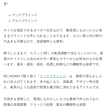
意!
ウッドブラインド
アルミブラインド
サイズを指定できるオーダー注文なので、横長窓にもぴったりと収
まるブラインドを手に入れることができます。さらに取り付け時の
穴あきも不要なので、賃貸物件にも便利。
降ろしたままで、スラット(羽）の角度調整で光もコントロール。部
屋のテイストにも合わせやすい豊富なカラーからお好みのものを選
べます。遮光・調光・採光・目隠し効果などの機能性も抜群です。
特にNOKKIで取り扱う「
ウッドブラインド
」は、横長の窓もおしゃ
れに仕上げてくれます。木のぬくもり、高級感、デザイン性の高
さ、家具のような役割で部屋を魅力的に演出できるアイテムです。
天然木を使用した、環境にもやさしいエコな素材で作られており、
部屋の湿度調整、リラックス効果、遮光の機能性も抜群。