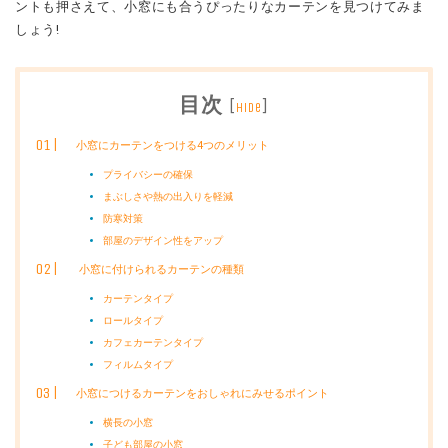
ントも押さえて、小窓にも合うぴったりなカーテンを見つけてみま
しょう!
目次
[
]
hide
小窓にカーテンをつける4つのメリット
プライバシーの確保
まぶしさや熱の出入りを軽減
防寒対策
部屋のデザイン性をアップ
小窓に付けられるカーテンの種類
カーテンタイプ
ロールタイプ
カフェカーテンタイプ
フィルムタイプ
小窓につけるカーテンをおしゃれにみせるポイント
横長の小窓
子ども部屋の小窓