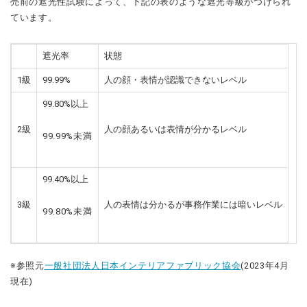
売前の遮光性試験によって、下記の表のような遮光等級がつけられ
ています。
遮光率
状態
1級
99.99%
人の顔・表情が認識できないレベル
99.80%以上
2級
人の顔あるいは表情が分かるレベル
99.99%未満
99.40%以上
3級
人の表情は分かるが事務作業には暗いレベル
99.80%未満
※参照元
一般社団法人日本インテリアファブリック協会
(2023年4月
現在)