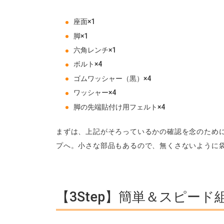
座面×1
脚×1
六角レンチ×1
ボルト×4
ゴムワッシャー（黒）×4
ワッシャー×4
脚の先端貼付け用フェルト×4
まずは、上記がそろっているかの確認を念のため
プへ。小さな部品もあるので、無くさないように
【3Step】簡単＆スピード