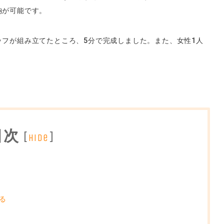
納が可能です。
フが組み立てたところ、5分で完成しました。また、女性1人
目次
[
]
hide
！
る