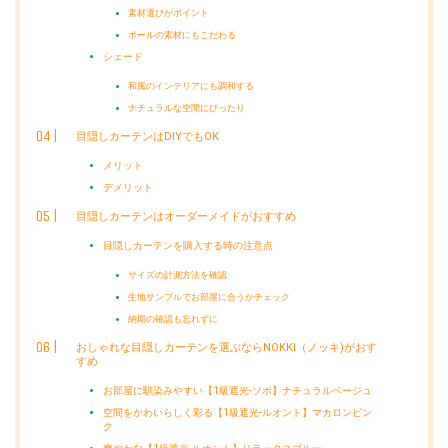
素材選びがポイント
ポールの素材にもこだわる
シェード
和風のインテリアにも調和する
ナチュラルな空間にぴったり
目隠しカーテンはDIYでもOK
メリット
デメリット
目隠しカーテンはオーダーメイドがおすすめ
目隠しカーテンを購入する時の注意点
サイズの計測方法を確認
生地サンプルでお部屋に合うかチェック
納期の確認も忘れずに
おしゃれな目隠しカーテンを選ぶならNOKKI（ノッキ)がおす
すめ
お部屋に馴染みやすい【1級遮光-ソポ】ナチュラルベージュ
空間をかわいらしく彩る【1級遮光-ルオント】マカロンピン
ク