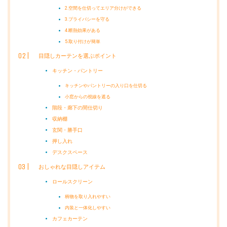
2.空間を仕切ってエリア分けができる
3.プライバシーを守る
4.断熱効果がある
5.取り付けが簡単
目隠しカーテンを選ぶポイント
キッチン・パントリー
キッチンやパントリーの入り口を仕切る
小窓からの視線を遮る
階段・廊下の間仕切り
収納棚
玄関・勝手口
押し入れ
デスクスペース
おしゃれな目隠しアイテム
ロールスクリーン
柄物を取り入れやすい
内装と一体化しやすい
カフェカーテン