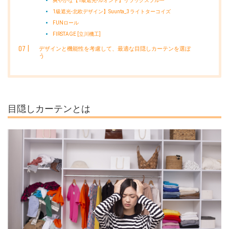
爽やかな【1級遮光-ルオント】リラックスブルー
1級遮光-北欧デザイン】Suunta_3ライトターコイズ
FUNロール
FIRSTAGE [立川機工]
デザインと機能性を考慮して、最適な目隠しカーテンを選ぼ
う
目隠しカーテンとは