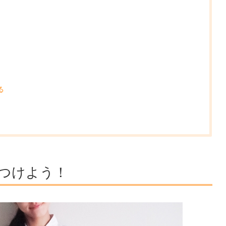
る
！
つけよう！