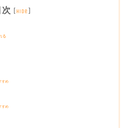
目次
[
]
hide
！
れる
すすめ
すすめ