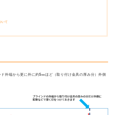
）
ついて
ンド外端から更に外に約5㎜ほど（取り付け金具の厚み分）外側