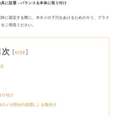
金具に設置
→
バランスを本体に取り付け
窓枠に固定する際に、木ネジの下穴をあけるためのキリ、プラス
）をご用意ください。
目次
[
]
hide
ける
取り付け
体のメカ部分の目隠し）を取付け