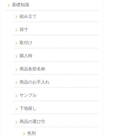
基礎知識
組み立て
採寸
取付け
購入時
商品各部名称
商品のお手入れ
サンプル
下地探し
商品の選び方
色別