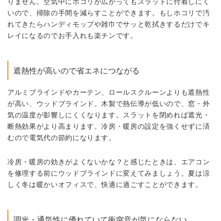
りません。空気中にホコリが広がってもスラットに付着しにく
いので、掃除の手間を減らすことができます。もしホコリで汚
れてきたらハンディモップや雑巾でサッと乾拭きするだけでキ
レイになるのでお手入れも楽チンです。
遮熱性が高いので省エネにつながる
アルミブラインドやカーテン、ロールスクルーンよりも遮熱性
が高い、ウッドブラインド。木製で熱伝導が低いので、窓・外
気の温度が影響しにくくなります。スラットを閉めれば遮光・
断熱効果がより高まります。冷房・暖房の設定を強くせずに済
むので電気代の節約になります。
冷房・暖房の効きがよくないかな？と感じたときは、エアコン
を修理する前にウッドブラインドに変えてみましょう。夏は涼
しく冬は暖かいオフィスで、快適に過ごすことができます。
調光・通気性に優れていて衝突音が気にならない