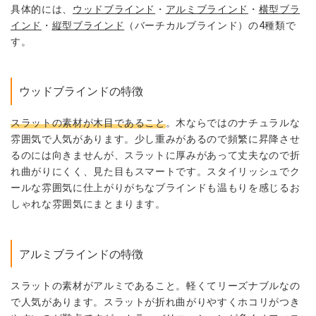
具体的には、
ウッドブラインド
・
アルミブラインド
・
横型ブラ
インド
・
縦型ブラインド
（バーチカルブラインド）の4種類で
す。
ウッドブラインドの特徴
スラットの素材が木目であること
。木ならではのナチュラルな
雰囲気で人気があります。少し重みがあるので頻繁に昇降させ
るのには向きませんが、スラットに厚みがあって丈夫なので折
れ曲がりにくく、見た目もスマートです。スタイリッシュでク
ールな雰囲気に仕上がりがちなブラインドも温もりを感じるお
しゃれな雰囲気にまとまります。
アルミブラインドの特徴
スラットの素材がアルミであること。軽くてリーズナブルなの
で人気があります。スラットが折れ曲がりやすくホコリがつき