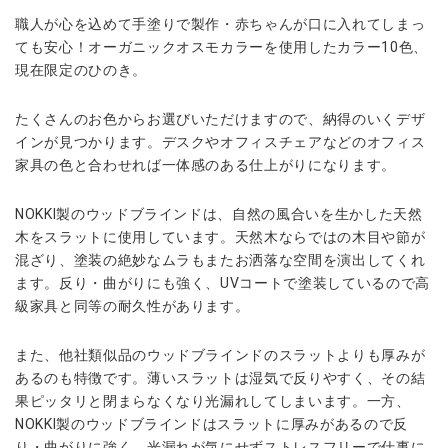
職人が心を込めて手塗りで製作・赤ちゃんが口に入れてしまっ
ても安心！オーガニックオスモカラーを使用したカラー10色、
現在限定のひのき。
たくさんのお色からお選びいただけますので、納得のいくデザ
インが見つかります。デスクやオフィスチェアなどのオフィス
家具の色と合わせれば一体感のある仕上がりになります。
NOKKI製のウッドブラインドは、自然の風合いを生かした天然
木をスラットに使用しています。天然木ならではの木目や節が
混ざり、塗装の絶妙なムラもまたお洒落な空間を演出してくれ
ます。反り・曲がりにも強く、UVコートで塗装しているので高
級家具と同等の耐久性があります。
また、他社類似品のウッドブラインドのスラットよりも厚みが
あるのも特徴です。薄いスラットは湿気で反りやすく、その結
果ピッタリと閉まらなくなり光漏れしてしまいます。一方、
NOKKI製のウッドブラインドはスラットに厚みがあるので反
り・曲がりに強く、光漏れが気にせずストレスフリーで仕事に