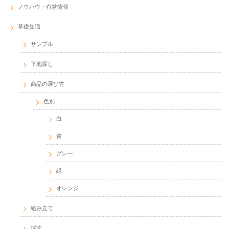
ノウハウ・有益情報
基礎知識
サンプル
下地探し
商品の選び方
色別
白
青
グレー
緑
オレンジ
組み立て
採寸