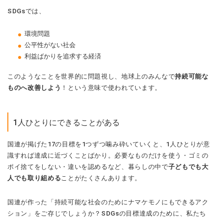
SDGsでは、
環境問題
公平性がない社会
利益ばかりを追求する経済
このようなことを世界的に問題視し、地球上のみんなで
持続可能な
ものへ改善しよう
！という意味で使われています。
1人ひとりにできることがある
国連が掲げた17の目標を1つずつ噛み砕いていくと、1人ひとりが意
識すれば達成に近づくことばかり。必要なものだけを使う・ゴミの
ポイ捨てをしない・違いを認めるなど、暮らしの中で
子どもでも大
人でも取り組める
ことがたくさんあります。
国連が作った「持続可能な社会のためにナマケモノにもできるアク
ション」をご存じでしょうか？SDGsの目標達成のために、私たち