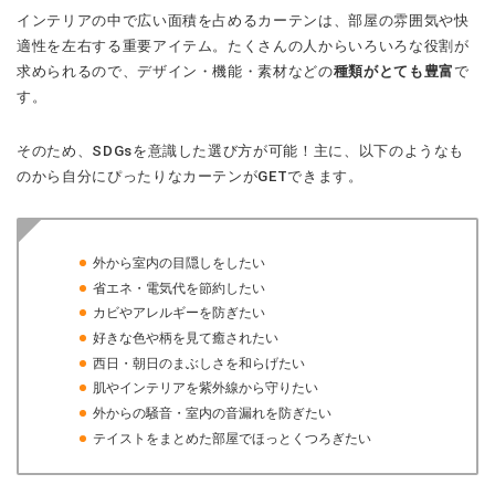
インテリアの中で広い面積を占めるカーテンは、部屋の雰囲気や快
適性を左右する重要アイテム。たくさんの人からいろいろな役割が
求められるので、デザイン・機能・素材などの
種類がとても豊富
で
す。
そのため、SDGsを意識した選び方が可能！主に、以下のようなも
のから自分にぴったりなカーテンがGETできます。
外から室内の目隠しをしたい
省エネ・電気代を節約したい
カビやアレルギーを防ぎたい
好きな色や柄を見て癒されたい
西日・朝日のまぶしさを和らげたい
肌やインテリアを紫外線から守りたい
外からの騒音・室内の音漏れを防ぎたい
テイストをまとめた部屋でほっとくつろぎたい