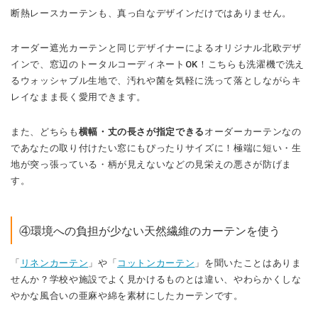
断熱レースカーテンも、真っ白なデザインだけではありません。
オーダー遮光カーテンと同じデザイナーによるオリジナル北欧デザ
インで、窓辺のトータルコーディネートOK！こちらも洗濯機で洗え
るウォッシャブル生地で、汚れや菌を気軽に洗って落としながらキ
レイなまま長く愛用できます。
また、どちらも
横幅・丈の長さが指定できる
オーダーカーテンなの
であなたの取り付けたい窓にもぴったりサイズに！極端に短い・生
地が突っ張っている・柄が見えないなどの見栄えの悪さが防げま
す。
④環境への負担が少ない天然繊維のカーテンを使う
「
リネンカーテン
」や「
コットンカーテン
」を聞いたことはありま
せんか？学校や施設でよく見かけるものとは違い、やわらかくしな
やかな風合いの亜麻や綿を素材にしたカーテンです。