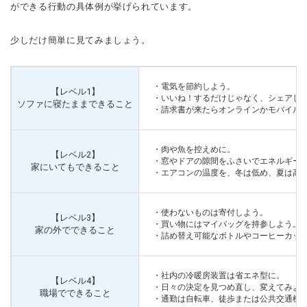
ができる行動の具体例が挙げられています。
少しだけ簡単に見てみましょう。
・電気を節約しよう。
【レベル1】
・いいね！するだけじゃなく、シェアし
ソファに寝たままできること
・請求書が来たらオンラインかモバイル
・肉や魚を控えめに。
【レベル2】
・窓やドアの隙間をふさいでエネルギー
家にいてもできること
・エアコンの温度を、冬は低め、夏は高
・使わないものは寄付しよう。
【レベル3】
・買い物にはマイバッグを持参しよう。
家の外でできること
・詰め替え可能なボトルやコーヒーカッ
・社内の冷暖房装置は省エネ型に。
【レベル4】
・日々の決定を見つめ直し、変えてみよ
職場でできること
・通勤は自転車、徒歩または公共交通機