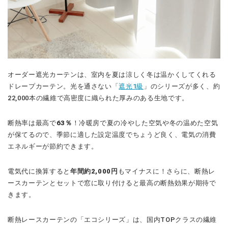
オーダー遮光カーテンは、室内を夏は涼しく冬は温かくしてくれる
ドレープカーテン。光を通さない「
遮光1級
」のシリーズが多く、約
22,000本の繊維で高密度に織られた厚みのある生地です。
断熱率は最高で
63％
！冷暖房で夏の冷やした空気や冬の温めた空気
が保てるので、季節に適した設定温度でちょうど良く、電気の消費
エネルギーが節約できます。
電気代に換算すると
年間約2,000円
もマイナスに！さらに、断熱レ
ースカーテンとセットで窓に取り付けると最高の断熱効果が期待で
きます。
断熱レースカーテンの「エコシリーズ」は、国内TOPクラスの繊維