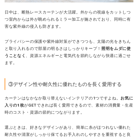
日中は、断熱レースカーテンが大活躍。外からの視線をカットしつ
つ室内からは外が眺められるミラー加工が施されており、同時に有
害な紫外線の侵入も防ぎます。
プライバシーの保護や紫外線対策ができつつも、太陽の光をきちん
と取り入れるので部屋の明るさはしっかりキープ！
照明をムダに使
うことなく
、資源エネルギーと電気代を節約しながら快適に過ごせ
ます。
③デザイン性や耐久性に優れたものを長く愛用する
カーテンはなかなか取り替えないインテリアの1つですよね。
お気に
入りの1枚
がGETできれば長く愛用できるので、素材の消費量・生産
時のコスト・資源の節約につながります。
選ぶときは、好きなデザインがあり、簡単に糸がほつれない優れた
耐久性や清潔がしっかり保てるお手入れのしやすさを重視すると良