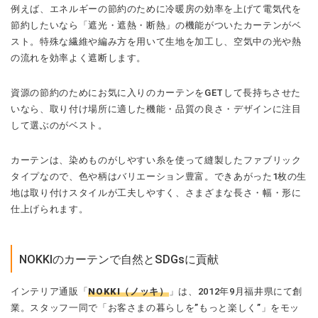
例えば、エネルギーの節約のために冷暖房の効率を上げて電気代を
節約したいなら「遮光・遮熱・断熱」の機能がついたカーテンがベ
スト。特殊な繊維や編み方を用いて生地を加工し、空気中の光や熱
の流れを効率よく遮断します。
資源の節約のためにお気に入りのカーテンをGETして長持ちさせた
いなら、取り付け場所に適した機能・品質の良さ・デザインに注目
して選ぶのがベスト。
カーテンは、染めものがしやすい糸を使って縫製したファブリック
タイプなので、色や柄はバリエーション豊富。できあがった1枚の生
地は取り付けスタイルが工夫しやすく、さまざまな長さ・幅・形に
仕上げられます。
NOKKIのカーテンで自然とSDGsに貢献
インテリア通販「
NOKKI（ノッキ）
」は、2012年9月福井県にて創
業。スタッフ一同で「お客さまの暮らしを”もっと楽しく”」をモッ