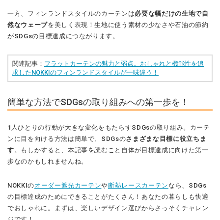
一方、フィンランドスタイルのカーテンは
必要な幅だけの生地で自
然なウェーブ
を美しく表現！生地に使う素材の少なさや石油の節約
がSDGsの目標達成につながります。
関連記事：
フラットカーテンの魅力と弱点。おしゃれと機能性を追
求したNOKKIのフィンランドスタイルが一味違う！
簡単な方法でSDGsの取り組みへの第一歩を！
1人ひとりの行動が大きな変化をもたらすSDGsの取り組み。カーテ
ンに目を向ける方法は簡単で、SDGsの
さまざまな目標に役立ちま
す
。もしかすると、本記事を読むこと自体が目標達成に向けた第一
歩なのかもしれませんね。
NOKKIの
オーダー遮光カーテン
や
断熱レースカーテン
なら、SDGs
の目標達成のためにできることがたくさん！あなたの暮らしも快適
でおしゃれに。まずは、楽しいデザイン選びからさっそくチャレン
ジです！