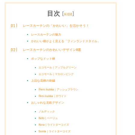
目次
[
]
hide
レースカーテンの「かわいい」を活かそう！
レースカーテンの魅力
かわいい柄がよく見える「フィンランドスタイル」
レースカーテンのかわいいデザイン8選
ポップなドット柄
エコモール｜アップルグリーン
エコモール｜マカロンピンク
上品な花柄の刺繍
Pieni kukka｜アッシュブラウン
Peni kukka｜ホワイト
おしゃれな北欧デザイン
ノルディック
Keto｜ベージュ
Kera｜ライトターコイズ
Sunta｜ライトターコイズ