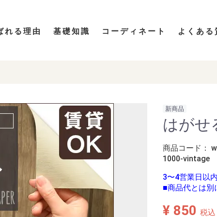
ばれる理由
基礎知識
コーディネート
よくある
新商品
はがせ
商品コード：
w
1000-vintage
3〜4営業日以
■商品代とは別
¥ 850
税込