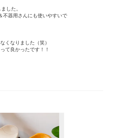
しました。
＆不器用さんにも使いやすいで
しなくなりました（笑）
なって良かったです！！
濃い色でしたが、逆に理想通り
っとハッキリ画像に出てたら良
イニングテーブルをこちらの壁
てみたらわりと上手くできまし
裏にメモリもついていて便利で
な空間に&#9825;ご飯食べ