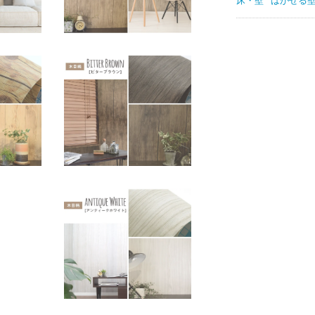
床・壁
はがせる