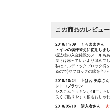
この商品のレビュ
2018/11/09
くろままさん
トイレの模様替えに使用しま
振込後の入金確認のメールも
厚さは思っていたより薄めで
私はノルディックブロック柄を
るので)やブロックの縁を合わ
2018/10/24
上はね 美幸さ
レトロブラウン
システムキッキンが18年ぐら
良くて貼りやすく柄もおしゃ
2018/05/10
購入者さん
★