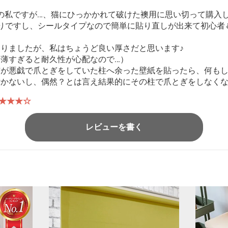
者の私ですが…、猫にひっかかれて破けた襖用に思い切って購入
たりですし、シールタイプなので簡単に貼り直しが出来て初心者
りましたが、私はちょうど良い厚さだと思います♪
薄すぎると耐久性が心配なので…）
猫が悪戯で爪とぎをしていた柱へ余った壁紙を貼ったら、何も
付かないし、偶然？とは言え結果的にその柱で爪とぎをしなく
★★★☆
アルな質感で良い感じです。ビターブラウンは画像で見るより
レビューを書く
レトロブラウンにネジの印刷があったのは余計でした。そこも
ん
★★★★★
♪
ゃ感と子供たちの宿題時の鉛筆の鉛汚れのため、汚くなったダ
た♪ 角の丸みもドライヤーを15ｃｍほど離してあてて伸ばし
が残りましたが、上手な方ならきっともっとうまくいくはずｗ
になったし、ある程度の撥水もするので、ダイニングだけがオシャレ