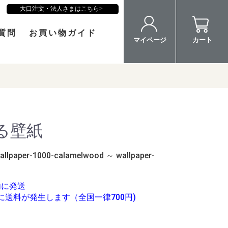
大口注文・法人さまはこちら
質問
お買い物ガイド
マイページ
カート
る壁紙
allpaper-1000-calamelwood ～ wallpaper-
内に発送
に送料が発生します（全国一律700円)