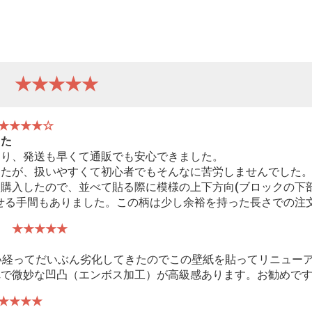
ー
★★★★★
★★★★☆
した
あり、発送も早くて通販でも安心できました。
したが、扱いやすくて初心者でもそんなに苦労しませんでした
購入したので、並べて貼る際に模様の上下方向(ブロックの下
せる手間もありました。この柄は少し余裕を持った長さでの注
ん
★★★★★
い経ってだいぶん劣化してきたのでこの壁紙を貼ってリニュー
れで微妙な凹凸（エンボス加工）が高級感あります。お勧めで
★★★★