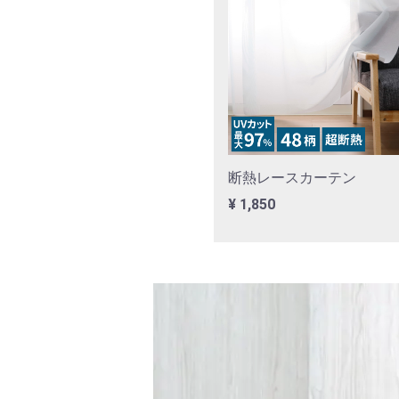
るの楽しいです☆彡最初梱包を
＾張り直しもできて購入してよ
2018/04/02
じゃんぴちさん
いい感じ
発送も、早いし購入予定です
2018/03/22
購入者さん
★
サイズ調整がしやすい
裏の紙に目盛りが付いていて
断熱レースカーテン
サイズ調整に助かりました。
¥ 1,850
粘着力はまぁまぁでしょうか
貼る前の拭き掃除は丁寧にし
2018/02/11
購入者さん
★
貼りやすい壁紙
ズレても剥がして張り直しでき
破れにくく目盛りもあるし、木