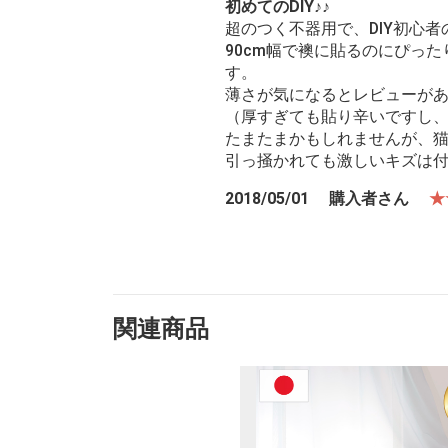
初めてのDIY♪♪
超のつく不器用で、DIY初心
90cm幅で襖に貼るのにぴっ
す。
薄さが気になるとレビューがあ
（厚すぎても貼り辛いですし、
たまたまかもしれませんが、
引っ掻かれても激しいキズは
2018/05/01
購入者さん
★
リアルな質感がいい感じ！
思ったより薄かったけど、リ
だったのでラッキー。ただ、
かったな。
関連商品
2018/05/01
ちゃぴ8701さ
ダイニングテーブルをリメイク
経年劣化の天板のにちゃにち
紙を使ってリメイクしてみまし
た！私は不器用なんで若干皴
した(^o^)／天板もサラサラ