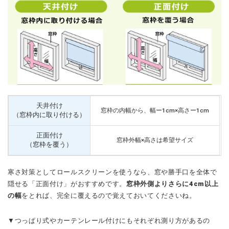
天井付け
窓枠の内幅から、幅ー1cm×高さー1cm
（窓枠内に取り付ける）
正面付け
窓枠外幅×高さは希望サイズ
（窓枠を覆う）
寒さ対策としてロールスクリーンを使うなら、窓や勝手口を全体で
隠せる「正面付け」がおすすめです。
窓枠外側よりさらに4cm以上
の幅
をとれば、完全に覆えるので覚えておいてくださいね。
▼つっぱり式やカーテンレール付けにもそれぞれ測り方があるの