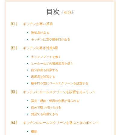
目次
[
]
hide
キッチンが寒い原因
換気扇がある
キッチンに窓や勝手口がある
キッチンの寒さ対策5選
キッチンマットを敷く
ヒーターなどの暖房器具を使う
自分自身も防寒する
床暖房を設置する
勝手口や窓にロールスクリーンを設置する
キッチンにロールスクリーンを設置するメリット
遮光・断熱・保温の効果が得られる
自分で取り付けられる
賃貸でも利用できる
キッチンのロールスクリーンを選ぶときのポイント
機能