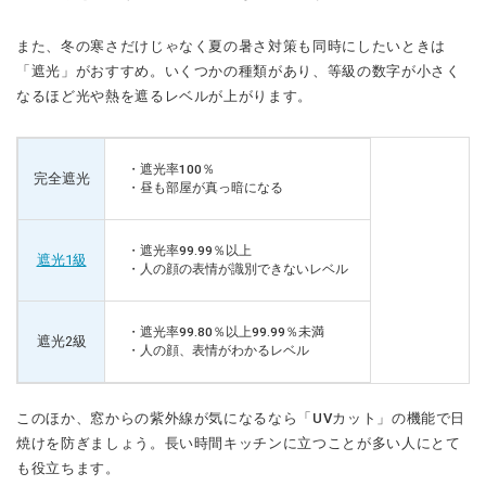
また、冬の寒さだけじゃなく夏の暑さ対策も同時にしたいときは
「遮光」がおすすめ。いくつかの種類があり、等級の数字が小さく
なるほど光や熱を遮るレベルが上がります。
・遮光率100％
完全遮光
・昼も部屋が真っ暗になる
・遮光率99.99％以上
遮光1級
・人の顔の表情が識別できないレベル
・遮光率99.80％以上99.99％未満
遮光2級
・人の顔、表情がわかるレベル
このほか、窓からの紫外線が気になるなら「UVカット」の機能で日
焼けを防ぎましょう。長い時間キッチンに立つことが多い人にとて
も役立ちます。