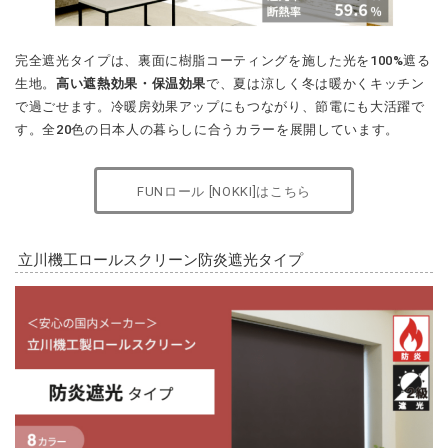
完全遮光タイプは、裏面に樹脂コーティングを施した光を100%遮る
生地。
高い遮熱効果・保温効果
で、夏は涼しく冬は暖かくキッチン
で過ごせます。冷暖房効果アップにもつながり、節電にも大活躍で
す。全20色の日本人の暮らしに合うカラーを展開しています。
FUNロール [NOKKI]はこちら
立川機工ロールスクリーン防炎遮光タイプ