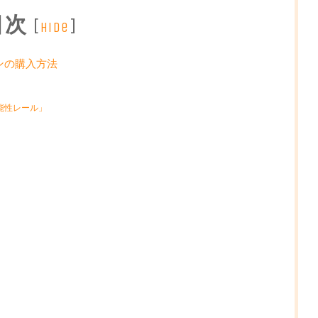
目次
[
]
hide
ンの購入方法
能性レール」