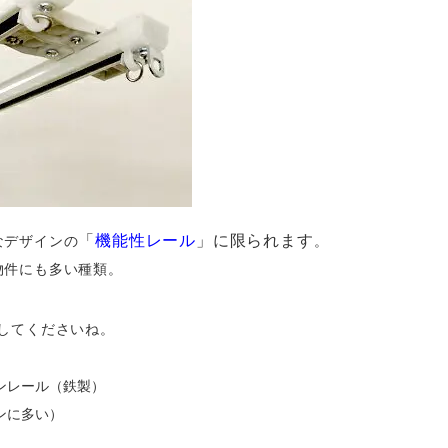
「
機能性レール
」に限られます
なデザインの
。
物件にも多い種類。
してくださいね。
ンレール（鉄製）
ンに多い）