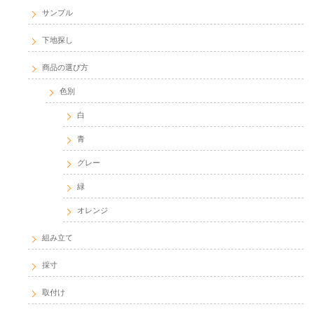
サンプル
下地探し
商品の選び方
色別
白
青
グレー
緑
オレンジ
組み立て
採寸
取付け