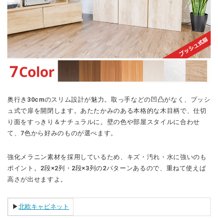
奥行き30cmのスリム設計が魅力。取っ手などの凹凸がなく、プッシ
ュ式で扉を開閉します。あたたかみのある本格的な木目柄で、仕切
り面をすっきり＆ナチュラルに。壁の色や部屋スタイルに合わせ
て、7色から好みのものが選べます。
強化メラニン素材を採用しているため、キズ・汚れ・水に強いのも
ポイント。2段×2列・2段×3列の2パターンあるので、重ねて使えば
高さが出せますよ。
▶︎
北欧キャビネット