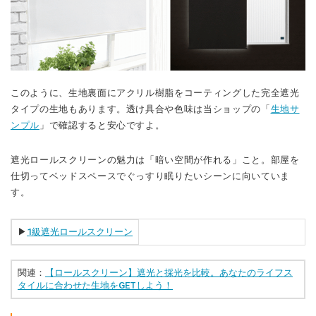
このように、生地裏面にアクリル樹脂をコーティングした完全遮光
タイプの生地もあります。透け具合や色味は当ショップの「
生地サ
ンプル
」で確認すると安心ですよ。
遮光ロールスクリーンの魅力は「暗い空間が作れる」こと。部屋を
仕切ってベッドスペースでぐっすり眠りたいシーンに向いていま
す。
▶︎
1級遮光ロールスクリーン
関連：
【ロールスクリーン】遮光と採光を比較。あなたのライフス
タイルに合わせた生地をGETしよう！