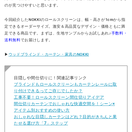
のが見つけやすいと思います。
今回紹介したNOKKIのロールスクリーンは、幅・高さが1cmから指
定できるオーダーサイズ。激安＆高品質なデザイン・価格ともに満
足できる商品です。まずは、生地サンプルからお試しあれ♪
手数料・
送料無料
でお届けします。
▶︎
ウッドブラインド・カーテン・家具のNOKKI
目隠しや間仕切りに！
関連記事リンク
ブラインドもロールスクリーンもカーテンレールに取
り付けできるってご存じでしたか？
工事不要！ロールスクリーン間仕切りアイデア
間仕切りカーテンでおしゃれな快適空間を！シーン×
アイテム別おすすめの使い方
おしゃれな目隠しカーテンはどれ？目的がきちんと果
たせる選び方「7」ステップ