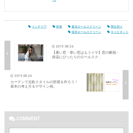
インテリア
部屋
遮光ロールスクリーン
間仕切り
採光ロールスクリーン
キャビネット
2019.08.26
【暑い窓・寒い窓はもうイヤ】窓の断熱・
保温にぴったりのロールスク...
2019.08.26
カーテンで北欧スタイルの部屋を作ろう！
基本の考え方＆デザイン例。
COMMENT