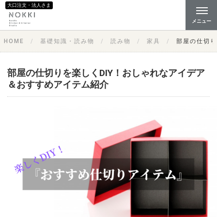
大口注文・法人さま
メニュー
HOME
基礎知識・読み物
読み物
家具
部屋の仕切り
部屋の仕切りを楽しくDIY！おしゃれなアイデア
＆おすすめアイテム紹介