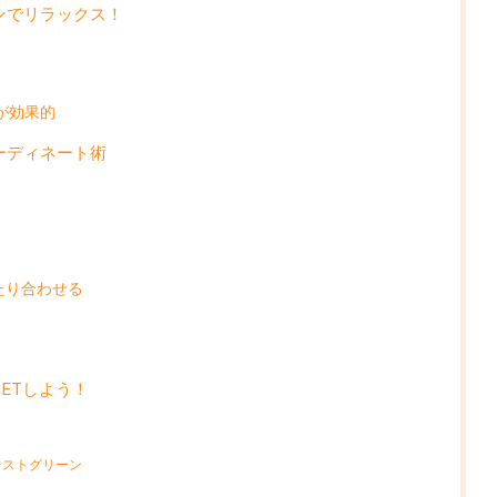
ンでリラックス！
が効果的
ーディネート術
たり合わせる
ETしよう！
レストグリーン