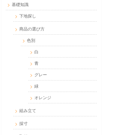
基礎知識
下地探し
商品の選び方
色別
白
青
グレー
緑
オレンジ
組み立て
採寸