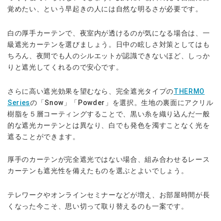
覚めたい、という早起きの人には自然な明るさが必要です。
白の厚手カーテンで、夜室内が透けるのが気になる場合は、一
級遮光カーテンを選びましょう。日中の眩しさ対策としてはも
ちろん、夜間でも人のシルエットが認識できないほど、しっか
りと遮光してくれるので安心です。
さらに高い遮光効果を望むなら、完全遮光タイプの
THERMO
Series
の「Snow」「Powder」を選択。生地の裏面にアクリル
樹脂を５層コーティングすることで、黒い糸を織り込んだ一般
的な遮光カーテンとは異なり、白でも発色を濁すことなく光を
遮ることができます。
厚手のカーテンが完全遮光ではない場合、組み合わせるレース
カーテンも遮光性を備えたものを選ぶとよいでしょう。
テレワークやオンラインセミナーなどが増え、お部屋時間が長
くなった今こそ、思い切って取り替えるのも一案です。