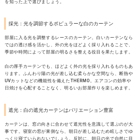
を知った上で選びましょう。
採光：光を調節するポピュラーな白のカーテン
部屋に入る光を調整するレースのカーテン。白いカーテンなら
ではの透け感を活かし、外の光をほどよく採り入れることで、
季節や時間によって部屋の明るさを整える役目を果たします。
白の厚手カーテンでも、ほどよく外の光を採り入れるものもあ
ります。ふんわり陽の光が差し込む柔らかな空間なら、断熱や
UVカットなどの機能性を備えたTHERMO。エアコンの効率や
日焼けを心配することなく、明るいお部屋作りを楽しめます。
遮光：白の遮光カーテンはバリエーション豊富
カーテンは、窓の向きに合わせて遮光性を意識して選ぶのが大
事です。寝室の窓が東側なら、朝日が差し込むため眩しさでゆ
っくり寝ていられないでしょう。反対に、朝日の光で自然に目