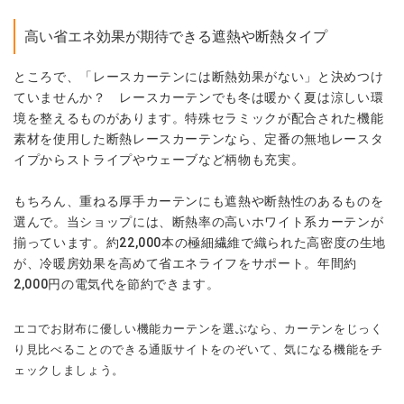
高い省エネ効果が期待できる遮熱や断熱タイプ
ところで、「レースカーテンには断熱効果がない」と決めつけ
ていませんか？ レースカーテンでも冬は暖かく夏は涼しい環
境を整えるものがあります。特殊セラミックが配合された機能
素材を使用した断熱レースカーテンなら、定番の無地レースタ
イプからストライプやウェーブなど柄物も充実。
もちろん、重ねる厚手カーテンにも遮熱や断熱性のあるものを
選んで。当ショップには、断熱率の高いホワイト系カーテンが
揃っています。約22,000本の極細繊維で織られた高密度の生地
が、冷暖房効果を高めて省エネライフをサポート。年間約
2,000円の電気代を節約できます。
エコでお財布に優しい機能カーテンを選ぶなら、カーテンをじっく
り見比べることのできる通販サイトをのぞいて、気になる機能をチ
ェックしましょう。