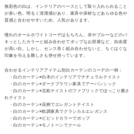
無彩色の白は、インテリアのベースとして取り入れられること
が多い色。明るく清潔感があり、家具や床材などあらゆる色や
質感と合わせやすいため、人気があります。
憧れのオールホワイトコーデはもちろん、赤やブルーなどのパ
キッとしたカラーと組み合わせてポップなお部屋など、自由度
が高い白。しかし、センス良く組み合わせないと、ちぐはぐな
印象を与える難しさも併せ持っています。
合わせるインテリアアイテム別白カーテンのコーデの一例：
・白のカーテン×白木のインテリアでナチュラルテイスト
・白のカーテン×ダークブラウン家具でアーバンシック
・白のカーテン×北欧テイストのファブリックでほっこり癒さ
れテイスト
・白のカーテン×花柄でエレガントテイスト
・白のカーテン×欧調家具でクラシカルエレガンス
・白のカーテン×ビビッドカラーでポップ
・白のカーテン×モノトーンでクール