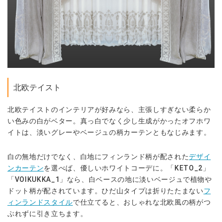
北欧テイスト
北欧テイストのインテリアが好みなら、主張しすぎない柔らか
い色みの白がベター。真っ白でなく少し生成がかったオフホワ
イトは、淡いグレーやベージュの柄カーテンともなじみます。
白の無地だけでなく、白地にフィンランド柄が配された
デザイ
ンカーテン
を選べば、優しいホワイトコーデに。「KETO_2」
「VOIKUKKA_1」なら、白ベースの地に淡いベージュで植物や
ドット柄が配されています。ひだ山タイプは折りたたまない
フ
ィンランドスタイル
で仕立てると、おしゃれな北欧風の柄がつ
ぶれずに引き立ちます。