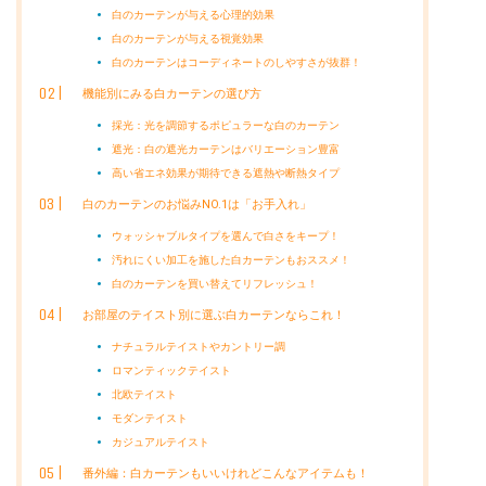
白のカーテンが与える心理的効果
白のカーテンが与える視覚効果
白のカーテンはコーディネートのしやすさが抜群！
機能別にみる白カーテンの選び方
採光：光を調節するポピュラーな白のカーテン
遮光：白の遮光カーテンはバリエーション豊富
高い省エネ効果が期待できる遮熱や断熱タイプ
白のカーテンのお悩みNO.1は「お手入れ」
ウォッシャブルタイプを選んで白さをキープ！
汚れにくい加工を施した白カーテンもおススメ！
白のカーテンを買い替えてリフレッシュ！
お部屋のテイスト別に選ぶ白カーテンならこれ！
ナチュラルテイストやカントリー調
ロマンティックテイスト
北欧テイスト
モダンテイスト
カジュアルテイスト
番外編：白カーテンもいいけれどこんなアイテムも！