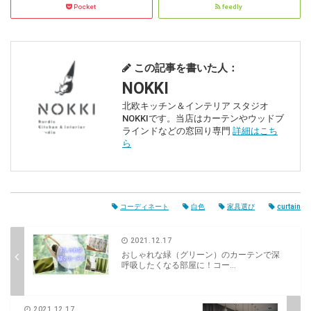
Pocket
feedly
この記事を書いた人：
NOKKI
北欧キッチン＆インテリア スタジオ
NOKKIです。当店はカーテンやウッドブ
ラインドなどの窓回り専門
詳細はこち
ら
コーディネート
白色
家具選び
curtain
2021.12.17
おしゃれな緑（グリーン）のカーテンで深
呼吸したくなる部屋に！コー...
2021.12.17